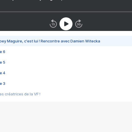
bey Maguire, c'est lui ! Rencontre avec Damien Witecka
e 6
e 5
e 4
e 3
s créatrices de la VF !
e 2
e 1
e Mektoub My Love arrive enfin ! Rencontre avec Shaïn Boumedine et Sal