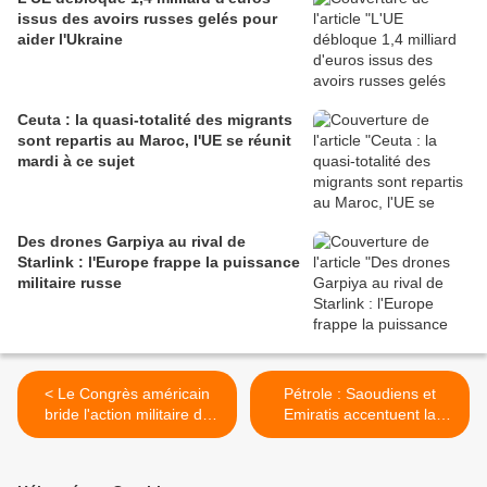
issus des avoirs russes gelés pour
aider l'Ukraine
Ceuta : la quasi-totalité des migrants
sont repartis au Maroc, l'UE se réunit
mardi à ce sujet
Des drones Garpiya au rival de
Starlink : l'Europe frappe la puissance
militaire russe
< Le Congrès américain
Pétrole : Saoudiens et
bride l'action militaire de
Emiratis accentuent la
Trump contre l'Iran. Le
pression sur la Russie, les
président américain devrait
prix replongent >
toutefois y opposer son