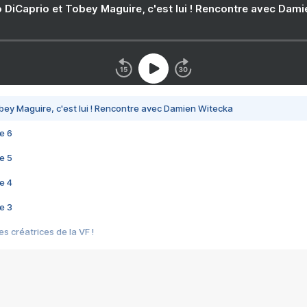
 DiCaprio et Tobey Maguire, c'est lui ! Rencontre avec Dam
bey Maguire, c'est lui ! Rencontre avec Damien Witecka
e 6
e 5
e 4
e 3
s créatrices de la VF !
e 2
e 1
e Mektoub My Love arrive enfin ! Rencontre avec Shaïn Boumedine et Sal