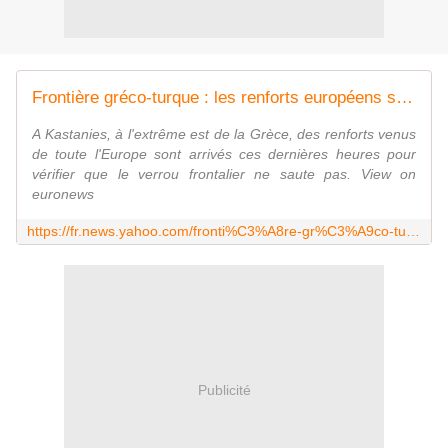
Frontière gréco-turque : les renforts européens sont arrivés
A Kastanies, à l'extrême est de la Grèce, des renforts venus
de toute l'Europe sont arrivés ces dernières heures pour
vérifier que le verrou frontalier ne saute pas. View on
euronews
https://fr.news.yahoo.com/fronti%C3%A8re-gr%C3%A9co-turque-renforts-europ%C3%A9ens-215316059.html
Publicité