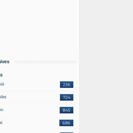
ives
26
oût
236
illet
724
in
845
ai
686