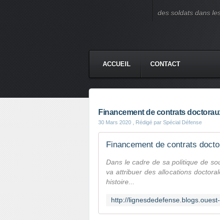
des soldats dans le
ACCUEIL
CONTACT
Financement de contrats doctoraux
30 Mars 2020
, Rédigé par Spécial Défense
Dans le cadre de sa politique de sou
va attribuer des allocations doctora
histoire...