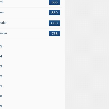
ril
635
ars
850
vrier
660
nvier
738
25
24
23
22
21
20
19