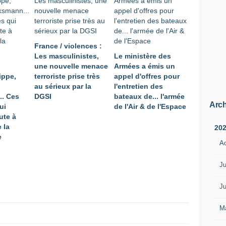
France / violences :
Les masculinistes,
Le ministère des
une nouvelle menace
Armées a émis un
ippe,
terroriste prise très
appel d'offres pour
au sérieux par la
l'entretien des
.. Ces
DGSI
bateaux de... l'armée
Arch
ui
de l'Air & de l'Espace
ute à
 la
20
e
A
Ju
Ju
M