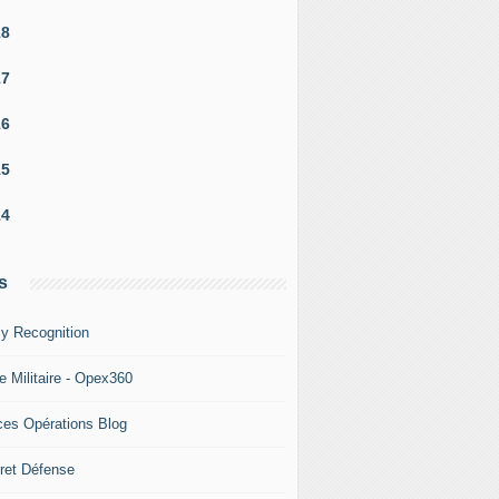
18
17
16
15
14
s
y Recognition
e Militaire - Opex360
ces Opérations Blog
ret Défense