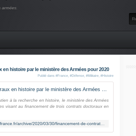
s armées.
 en histoire par le ministère des Armées pour 2020
Publié dans
#France
,
#Défense
,
#Militaire
,
#Histoire
Financement de contrats doctoraux en histoire par le ministère des Armées pour 2020
tien à la recherche en histoire, le ministère des Armées
les visant au financement de trois contrats doctoraux en
http://lignesdedefense.blogs.ouest-france.fr/archive/2020/03/30/financement-de-contrats-doctoraux-en-histoire-par-le-ministe-21007.html