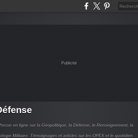
Publicité
Défense
Presse en ligne sur la Géopolitique, la Défense, le Renseignement, la
ologie Militaire. Témoignages et articles sur les OPEX et le quotidien