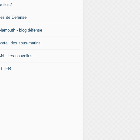
xelles2
nes de Défense
Mamouth - blog défense
portail des sous-marins
N - Les nouvelles
ITTER