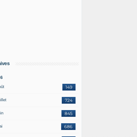
ives
26
oût
149
illet
724
in
845
ai
686