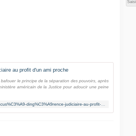
iaire au profit d'un ami proche
bafouer le principe de la séparation des pouvoirs, après
ministère américain de la Justice pour adoucir une peine
https://fr.news.yahoo.com/trump-accus%C3%A9-ding%C3%A9rence-judiciaire-au-profit-dun-ami-223428735.html