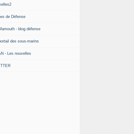
xelles2
nes de Défense
Mamouth - blog défense
portail des sous-marins
N - Les nouvelles
ITTER