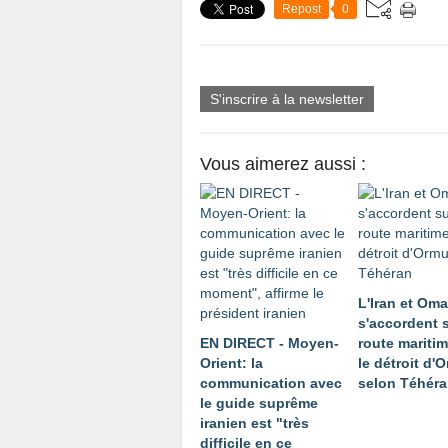
Repost
0
S'inscrire à la newsletter
Vous aimerez aussi :
L'Iran et Om
s'accordent 
EN DIRECT - Moyen-
route mariti
Orient: la
le détroit d'
communication avec
selon Téhér
le guide suprême
iranien est "très
difficile en ce