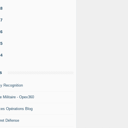
18
17
16
15
14
s
y Recognition
e Militaire - Opex360
ces Opérations Blog
ret Défense