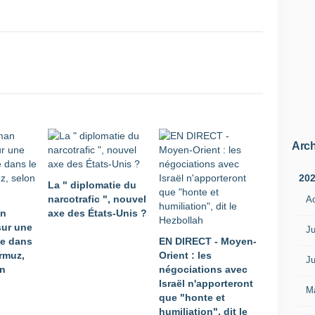
Arch
20
La " diplomatie du
narcotrafic ", nouvel
A
an
axe des États-Unis ?
sur une
Ju
me dans
EN DIRECT - Moyen-
Ormuz,
Orient : les
Ju
an
négociations avec
Israël n'apporteront
M
que "honte et
humiliation", dit le