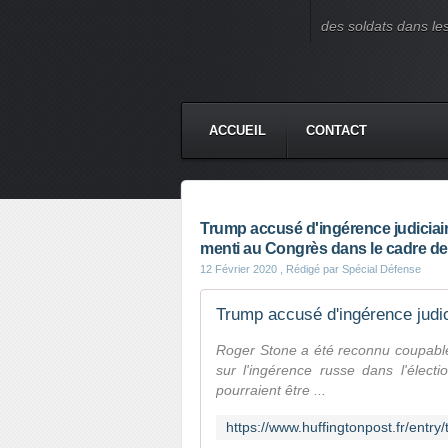
des soldats dans le
ACCUEIL
CONTACT
Trump accusé d'ingérence judiciai
menti au Congrès dans le cadre de 
12 Février 2020
, Rédigé par Spécial Défense
Trump accusé d'ingérence judic
Roger Stone a été reconnu coupabl
sur l'ingérence russe dans l'élect
pourraient être ...