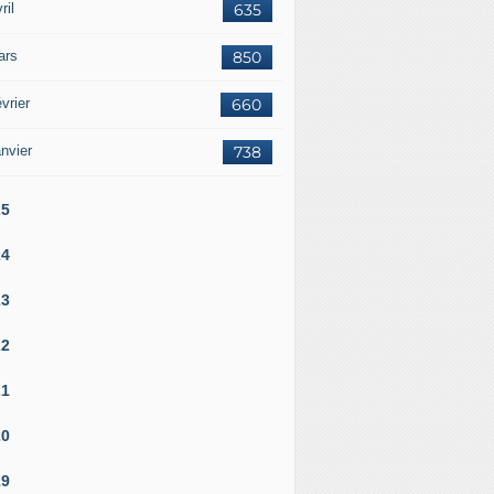
ril
635
ars
850
vrier
660
nvier
738
25
24
23
22
21
20
19