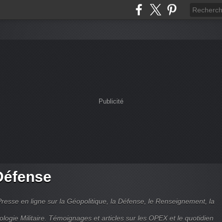
Publicité
Défense
Presse en ligne sur la Géopolitique, la Défense, le Renseignement, la
ologie Militaire. Témoignages et articles sur les OPEX et le quotidien