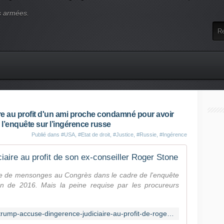
s armées.
re au profit d'un ami proche condamné pour avoir
l’enquête sur l’ingérence russe
Publié dans
#USA
,
#Etat de droit
,
#Justice
,
#Russie
,
#Ingérence
iaire au profit de son ex-conseiller Roger Stone
e de mensonges au Congrès dans le cadre de l'enquête
ion de 2016. Mais la peine requise par les procureurs
https://www.huffingtonpost.fr/entry/trump-accuse-dingerence-judiciaire-au-profit-de-roger-stone_fr_5e434b22c5b61b84d341bfeb