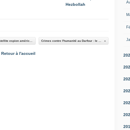
Av
Hezbollah
M
Fé
Ja
Deux vaisseaux spatiaux russes suivent un satellite espion américain et pourraient créer une "situation dangereuse dans l'espace"
Crimes contre l'humanité au Darfour : le Soudan dit vouloir remettre Béchir à la CPI
Retour à l'accueil
20
20
20
20
20
20
20