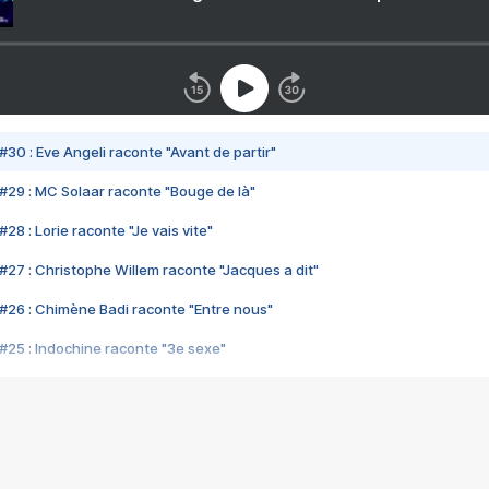
#30 : Eve Angeli raconte "Avant de partir"
#29 : MC Solaar raconte "Bouge de là"
28 : Lorie raconte "Je vais vite"
#27 : Christophe Willem raconte "Jacques a dit"
#26 : Chimène Badi raconte "Entre nous"
#25 : Indochine raconte "3e sexe"
#24 : Zaho raconte "C'est chelou"
#23 : Patrick Bruel raconte "Au café des délices"
#22 : Kyo raconte "Le chemin"