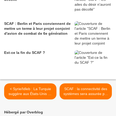
SCAF : Berlin et Paris conviennent de
mettre un terme à leur projet conjoint
d'avion de combat de 6e génération
Est-ce la fin du SCAF ?
< Syrie/Idleb : La Turquie
SCAF : la connectivité des
suggère aux États-Unis de
systèmes sera assurée par
lui livrer des batteries de
Airbus et Thales >
défense aérienne Patriot
Hébergé par Overblog