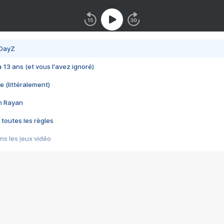
 DayZ
 a 13 ans (et vous l'avez ignoré)
e (littéralement)
im Rayan
 toutes les règles
s les jeux vidéo
us choquant de Rockstar ? - Le scandale BULLY
e plus moche de Steam
du RÊVE tourne au CAUCHEMAR
pendant 8 heures