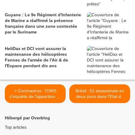
Guyane : Le 9e Régiment d'Infanterie
de Marine a réaffirmé la présence
française dans une zone contestée
par le Suriname
HeliDax et DCI vont assurer la
maintenance des hélicoptères
Fennec de l'armée de l'Air & de
l'Espace pendant dix ans
< Coronavirus : l'OMS
Brésil : 51 assassinats en
s'inquiète de l'apparition de
deux jours dans l'Etat de
cas atypiques en dehors de
Ceara, la police militaire
Chine, les nouveaux foyers
s'est mutinée pour obtenir
de la maladie se multiplient
de meilleurs salaires >
Hébergé par Overblog
Top articles