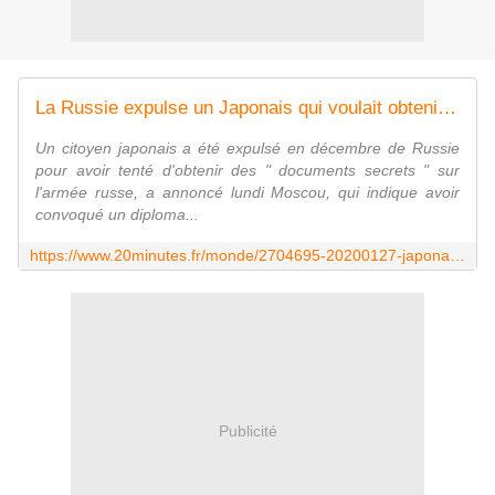
La Russie expulse un Japonais qui voulait obtenir des " documents secrets "
Un citoyen japonais a été expulsé en décembre de Russie
pour avoir tenté d'obtenir des " documents secrets " sur
l'armée russe, a annoncé lundi Moscou, qui indique avoir
convoqué un diploma...
https://www.20minutes.fr/monde/2704695-20200127-japonais-expulse-russie-avoir-tente-obtenir-documents-secrets
Publicité