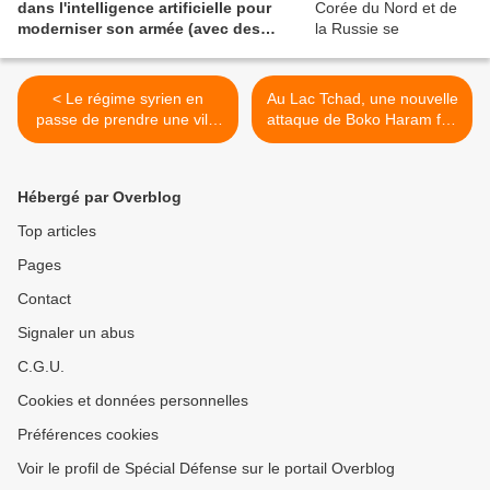
dans l'intelligence artificielle pour
moderniser son armée (avec des
outils américains)
< Le régime syrien en
Au Lac Tchad, une nouvelle
passe de prendre une ville
attaque de Boko Haram fait
clé à Idleb, après des
six morts dans l'armée
semaines de
tchadienne >
bombardements meurtriers
Hébergé par Overblog
Top articles
Pages
Contact
Signaler un abus
C.G.U.
Cookies et données personnelles
Préférences cookies
Voir le profil de Spécial Défense sur le portail Overblog