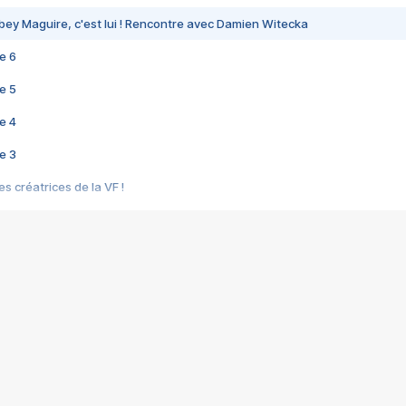
bey Maguire, c'est lui ! Rencontre avec Damien Witecka
e 6
e 5
e 4
e 3
s créatrices de la VF !
e 2
e 1
e Mektoub My Love arrive enfin ! Rencontre avec Shaïn Boumedine et Sal
i : après Toni en famille
elle réalise le bouleversant Dites lui que je l'aime
ais ! Rencontre autour de Vie privée de Rebecca Zlotowski