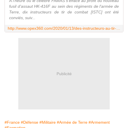
À l'heure où le célèbre FAMAS s'efface au profit du nouveau
fusil d'assaut HK-416F au sein des régiments de l'armée de
Terre, dix instructeurs de tir de combat [ISTC] ont été
conviés, suiv...
http://www.opex360.com/2020/01/13/des-instructeurs-au-tir-de-combat-de-larmee-de-terre-formes-au-maniement-du-fusil-ak-47-kalachnikov/
Publicité
#France
#Défense
#Militaire
#Armée de Terre
#Armement
#Formation