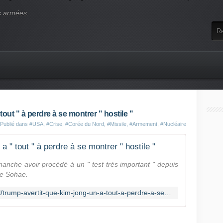
s armées.
out " à perdre à se montrer " hostile "
Publié dans
#USA
,
#Crise
,
#Corée du Nord
,
#Missile
,
#Armement
,
#Nucléaire
 " tout " à perdre à se montrer " hostile "
nche avoir procédé à un " test très important " depuis
de Sohae.
https://www.bfmtv.com/international/trump-avertit-que-kim-jong-un-a-tout-a-perdre-a-se-montrer-hostile-1820744.html