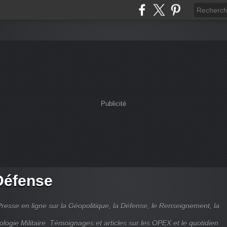
Publicité
Défense
Presse en ligne sur la Géopolitique, la Défense, le Renseignement, la
ologie Militaire. Témoignages et articles sur les OPEX et le quotidien