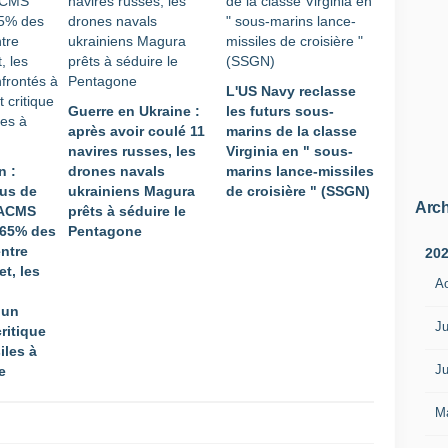
L'US Navy reclasse
Guerre en Ukraine :
les futurs sous-
après avoir coulé 11
marins de la classe
navires russes, les
Virginia en " sous-
n :
drones navals
marins lance-missiles
us de
ukrainiens Magura
de croisière " (SSGN)
Arch
TACMS
prêts à séduire le
 65% des
Pentagone
entre
20
let, les
A
 un
Ju
ritique
iles à
Ju
e
M