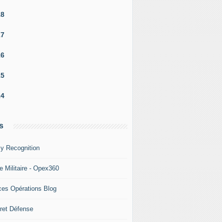
18
17
16
15
14
s
y Recognition
e Militaire - Opex360
ces Opérations Blog
ret Défense