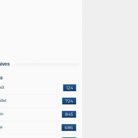
ives
26
oût
124
illet
724
in
845
ai
686