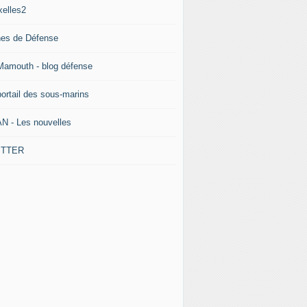
xelles2
nes de Défense
Mamouth - blog défense
portail des sous-marins
N - Les nouvelles
ITTER