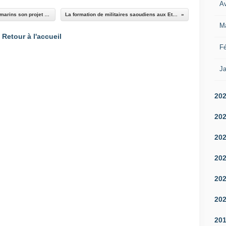
Av
La marine indienne abandonne pour ses sous-marins son projet de module AIP de conception locale
La formation de militaires saoudiens aux Etats-Unis remise en cause
M
Retour à l'accueil
Fé
Ja
20
20
20
20
20
20
20