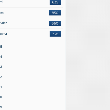
ril
635
ars
850
vrier
660
nvier
738
25
24
23
22
21
20
19