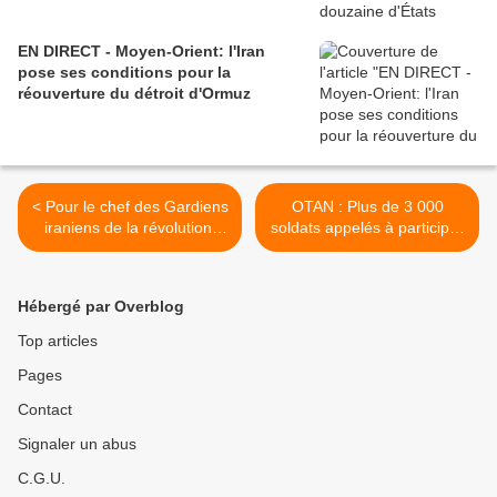
EN DIRECT - Moyen-Orient: l'Iran
pose ses conditions pour la
réouverture du détroit d'Ormuz
< Pour le chef des Gardiens
OTAN : Plus de 3 000
iraniens de la révolution,
soldats appelés à participer
l'élimination du "régime"
à l'exercice Silver Arrow en
israélien est "à portée de
Lettonie >
main"
Hébergé par Overblog
Top articles
Pages
Contact
Signaler un abus
C.G.U.