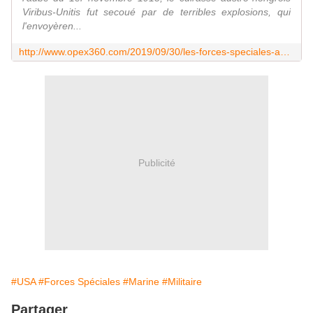
Viribus-Unitis fut secoué par de terribles explosions, qui
l'envoyèren...
http://www.opex360.com/2019/09/30/les-forces-speciales-americaines-seront-bientot-dotees-de-nouveaux-submersibles-de-combat/
Publicité
#USA
#Forces Spéciales
#Marine
#Militaire
Partager