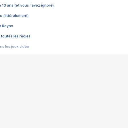
 a 13 ans (et vous l'avez ignoré)
e (littéralement)
im Rayan
 toutes les règles
s les jeux vidéo
us choquant de Rockstar ? - Le scandale BULLY
e plus moche de Steam
du RÊVE tourne au CAUCHEMAR
pendant 8 heures
it… à tort
umiliés par un jeu vidéo
ire - Final Fantasy 8