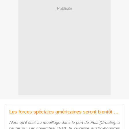
Publicité
Les forces spéciales américaines seront bientôt dotées de nouveaux submersibles de combat
Alors qu'il était au mouillage dans le port de Pula [Croatie], à
l'aube du 1er novembre 1918, le cuirassé austro-hongrois