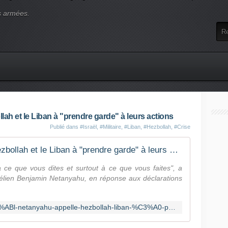
s armées.
llah et le Liban à "prendre garde" à leurs actions
Publié dans
#Israël
,
#Militaire
,
#Liban
,
#Hezbollah
,
#Crise
Israël: Netanyahu appelle le Hezbollah et le Liban à "prendre garde" à leurs actions
ce que vous dites et surtout à ce que vous faites", a
raélien Benjamin Netanyahu, en réponse aux déclarations
https://fr.news.yahoo.com/isra%C3%ABl-netanyahu-appelle-hezbollah-liban-%C3%A0-prendre-garde-100112240.html