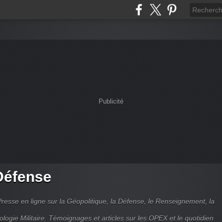
Publicité
Défense
Presse en ligne sur la Géopolitique, la Défense, le Renseignement, la
ologie Militaire. Témoignages et articles sur les OPEX et le quotidien