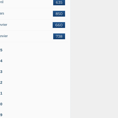
ril
635
ars
850
vrier
660
nvier
738
25
24
23
22
21
20
19