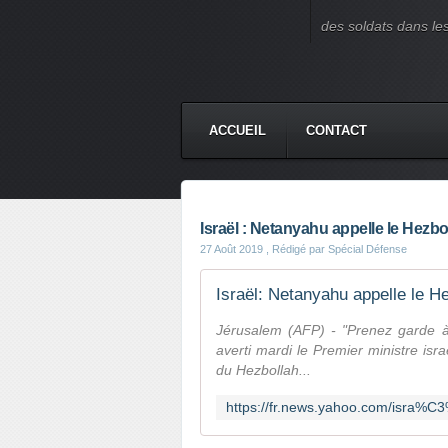
des soldats dans le
ACCUEIL
CONTACT
Israël : Netanyahu appelle le Hezbo
27 Août 2019
, Rédigé par Spécial Défense
Jérusalem (AFP) - "Prenez garde à 
averti mardi le Premier ministre is
du Hezbollah...