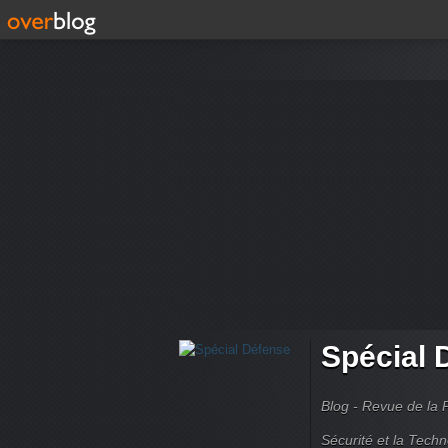
Spécial 
Blog - Revue de la 
Sécurité et la Techn