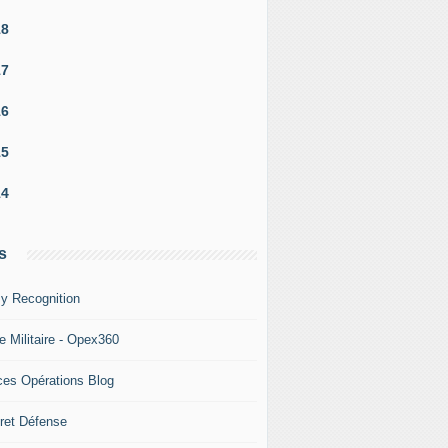
18
17
16
15
14
s
y Recognition
e Militaire - Opex360
ces Opérations Blog
ret Défense