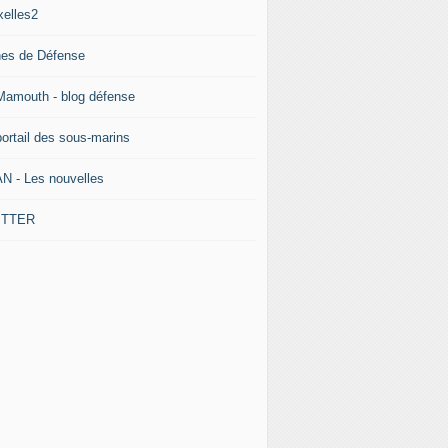
xelles2
nes de Défense
Mamouth - blog défense
portail des sous-marins
N - Les nouvelles
ITTER