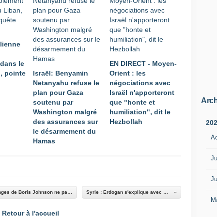
élienne
dans le
EN DIRECT - Moyen-
, pointe
Israël: Benyamin
Orient : les
Netanyahu refuse le
négociations avec
plan pour Gaza
Israël n'apporteront
Arch
soutenu par
que "honte et
Washington malgré
humiliation", dit le
des assurances sur
Hezbollah
20
le désarmement du
A
Hamas
Ju
Ju
Union Européenne / Royaume-Uni : les mensonges de Boris Johnson ne passent pas !
Syrie : Erdogan s'explique avec Poutine
M
Retour à l'accueil