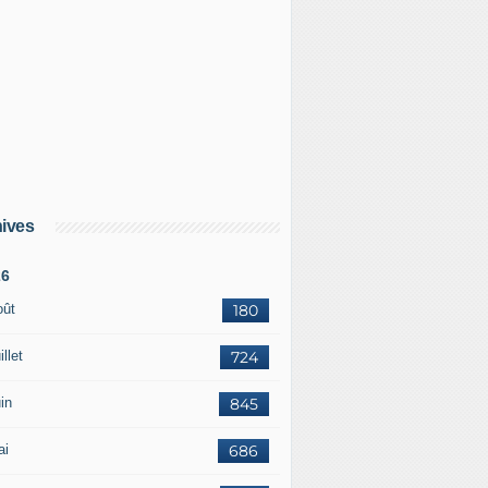
ives
26
oût
180
illet
724
in
845
ai
686