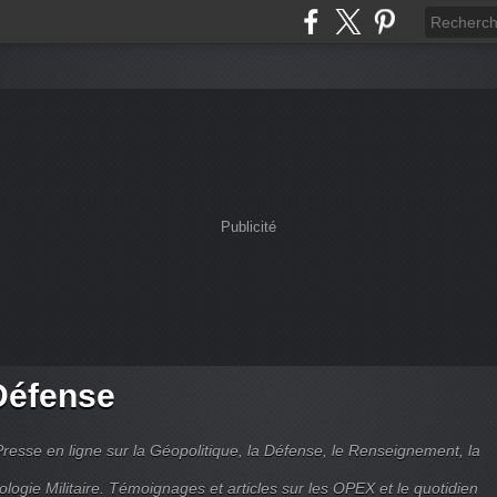
Publicité
Défense
Presse en ligne sur la Géopolitique, la Défense, le Renseignement, la
ologie Militaire. Témoignages et articles sur les OPEX et le quotidien