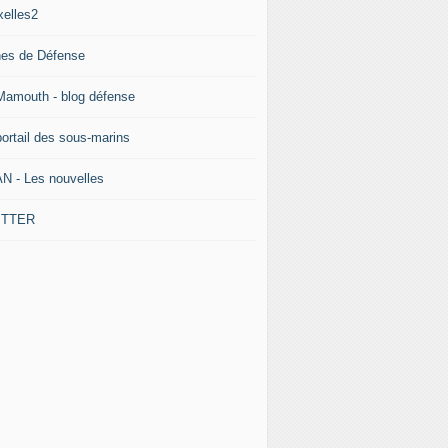
xelles2
nes de Défense
Mamouth - blog défense
portail des sous-marins
N - Les nouvelles
ITTER