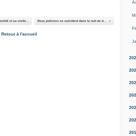
Av
M
Défense : La DGA s'intéresse toujours à sa notoriété et sa visibilité (ou s'en inquiète)
Deux policiers se suicident dans la nuit de dimanche à lundi
Fé
Retour à l'accueil
Ja
20
20
20
20
20
20
20