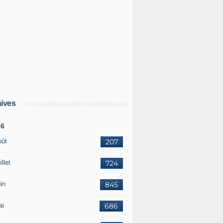
ives
26
oût
207
illet
724
in
845
ai
686