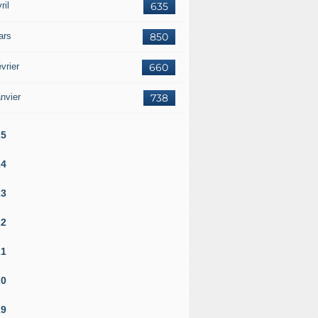
ril
635
ars
850
vrier
660
nvier
738
25
24
23
22
21
20
19