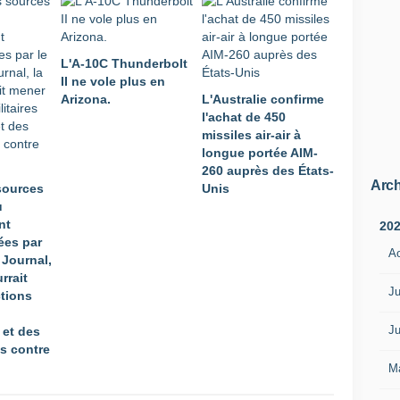
L'A-10C Thunderbolt
II ne vole plus en
Arizona.
L'Australie confirme
l'achat de 450
missiles air-air à
longue portée AIM-
260 auprès des États-
Arch
sources
Unis
u
nt
20
ées par
A
t Journal,
rrait
Ju
tions
Ju
 et des
s contre
M