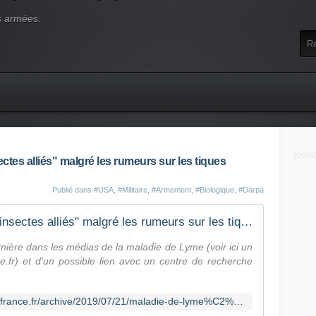
s armées.
ctes alliés" malgré les rumeurs sur les tiques
Publié dans
#USA
,
#Militaire
,
#Armement
,
#Biologique
,
#Darpa
Le Pentagone s'intéresse aux "insectes alliés" malgré les rumeurs sur les tiques contaminés de Plum Island
ière dans les médias de la maladie de Lyme (voir ici un
ce.fr) et d'un possible lien avec un centre de recherche
http://lignesdedefense.blogs.ouest-france.fr/archive/2019/07/21/maladie-de-lyme%C2%A0-un-projet-militaire-qui-aurait-derape-20394.html