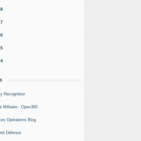
18
17
16
15
14
s
y Recognition
e Militaire - Opex360
ces Opérations Blog
ret Défense