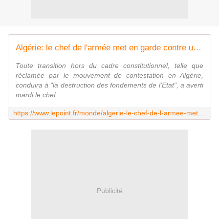
Algérie: le chef de l'armée met en garde contre une destruction des fondements de l'Etat
Toute transition hors du cadre constitutionnel, telle que
réclamée par le mouvement de contestation en Algérie,
conduira à "la destruction des fondements de l'Etat", a averti
mardi le chef ...
https://www.lepoint.fr/monde/algerie-le-chef-de-l-armee-met-en-garde-contre-une-destruction-des-fondements-de-l-etat-18-06-2019-2319704_24.php
Publicité