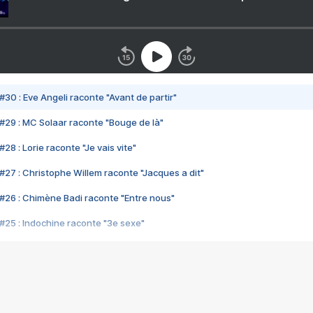
#30 : Eve Angeli raconte "Avant de partir"
#29 : MC Solaar raconte "Bouge de là"
28 : Lorie raconte "Je vais vite"
#27 : Christophe Willem raconte "Jacques a dit"
#26 : Chimène Badi raconte "Entre nous"
#25 : Indochine raconte "3e sexe"
#24 : Zaho raconte "C'est chelou"
#23 : Patrick Bruel raconte "Au café des délices"
#22 : Kyo raconte "Le chemin"