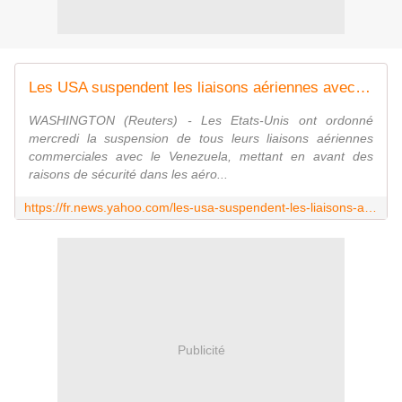
Les USA suspendent les liaisons aériennes avec le Venezuela
WASHINGTON (Reuters) - Les Etats-Unis ont ordonné
mercredi la suspension de tous leurs liaisons aériennes
commerciales avec le Venezuela, mettant en avant des
raisons de sécurité dans les aéro...
https://fr.news.yahoo.com/les-usa-suspendent-les-liaisons-a%C3%A9riennes-avec-le-200035182--finance.html
Publicité