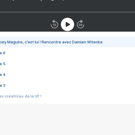
bey Maguire, c'est lui ! Rencontre avec Damien Witecka
e 6
e 5
e 4
e 3
s créatrices de la VF !
e 2
e 1
e Mektoub My Love arrive enfin ! Rencontre avec Shaïn Boumedine et Sal