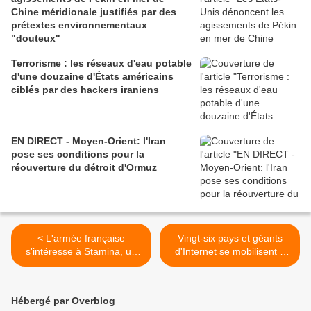
Chine méridionale justifiés par des
prétextes environnementaux
"douteux"
Terrorisme : les réseaux d'eau potable
d'une douzaine d'États américains
ciblés par des hackers iraniens
EN DIRECT - Moyen-Orient: l'Iran
pose ses conditions pour la
réouverture du détroit d'Ormuz
< L'armée française
Vingt-six pays et géants
s'intéresse à Stamina, un
d'Internet se mobilisent à
robot autonome capable de
Paris contre les contenus
suivre un itinéraire sans
en ligne "terroristes et
GPS
extrémistes violents" >
Hébergé par Overblog