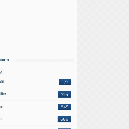
ives
26
oût
177
illet
724
in
845
ai
686