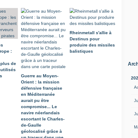
V
D
]
,
c
Rheinmetall s'allie à
'
Destinus pour
e
es
produire des missiles
s
rope :
balistiques
t
à
plus de
d
Arch
utilisés
i
es
Guerre au Moyen-
r
20
Orient : la mission
e
A
défensive française
l
en Méditerranée
e
aurait pu être
r
Ju
compromise... Le
e
navire néerlandais
n
Ju
escortant le Charles-
s
de-Gaulle
e
M
géolocalisé grâce à
i
un traceur dans une
g