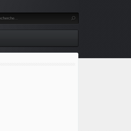
gnement militaire néerlandais met en garde contre la menace