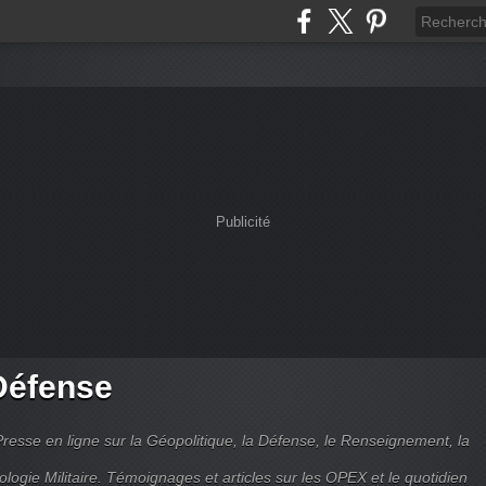
Publicité
Défense
Presse en ligne sur la Géopolitique, la Défense, le Renseignement, la
ologie Militaire. Témoignages et articles sur les OPEX et le quotidien