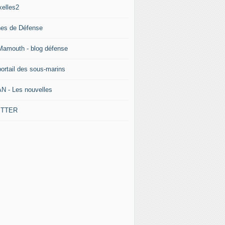
xelles2
nes de Défense
Mamouth - blog défense
portail des sous-marins
N - Les nouvelles
ITTER