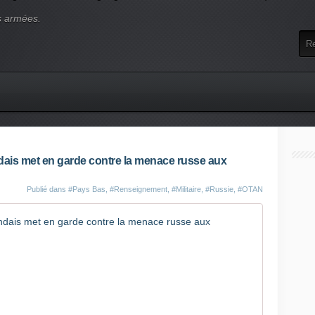
s armées.
ndais met en garde contre la menace russe aux
Publié dans
#Pays Bas
,
#Renseignement
,
#Militaire
,
#Russie
,
#OTAN
Le rensei
P
o
u
r
l