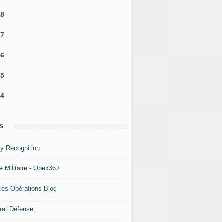
18
17
16
15
14
s
y Recognition
e Militaire - Opex360
ces Opérations Blog
ret Défense