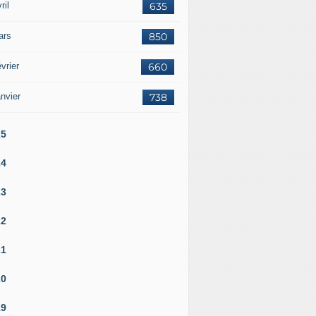
ril
635
ars
850
vrier
660
nvier
738
25
24
23
22
21
20
19