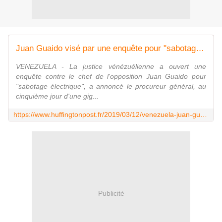
Juan Guaido visé par une enquête pour "sabotage électrique" au Venezuela
VENEZUELA - La justice vénézuélienne a ouvert une
enquête contre le chef de l'opposition Juan Guaido pour
"sabotage électrique", a annoncé le procureur général, au
cinquième jour d'une gig...
https://www.huffingtonpost.fr/2019/03/12/venezuela-juan-guaido-vise-par-une-enquete-pour-sabotage_a_23690543/
Publicité