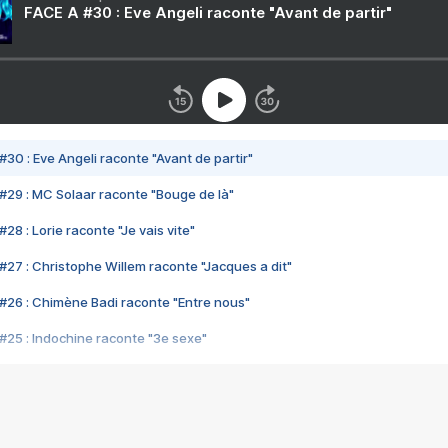
FACE A #30 : Eve Angeli raconte "Avant de partir"
#30 : Eve Angeli raconte "Avant de partir"
#29 : MC Solaar raconte "Bouge de là"
28 : Lorie raconte "Je vais vite"
#27 : Christophe Willem raconte "Jacques a dit"
#26 : Chimène Badi raconte "Entre nous"
#25 : Indochine raconte "3e sexe"
#24 : Zaho raconte "C'est chelou"
#23 : Patrick Bruel raconte "Au café des délices"
#22 : Kyo raconte "Le chemin"