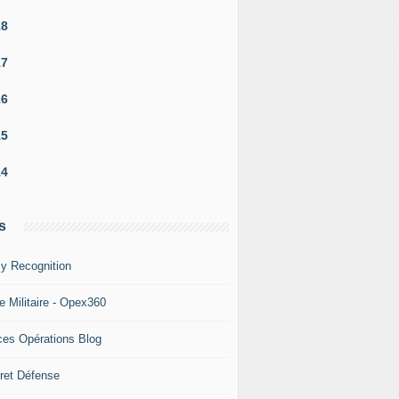
18
17
16
15
14
s
y Recognition
e Militaire - Opex360
ces Opérations Blog
ret Défense