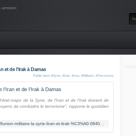
s armées.
ran et de l'Irak à Damas
Publié dans
#Syrie
,
#Irak
,
#Iran
,
#Militaire
,
#Terrorisme
e l'Iran et de l'Irak à Damas
at-major de la Syrie, de l'Iran et de l'Irak doivent de
oyens de combattre le terrorisme", rapporte le quotidien
https://fr.news.yahoo.com/r%C3%A9union-militaire-la-syrie-liran-et-lirak-%C3%A0-084037127.html