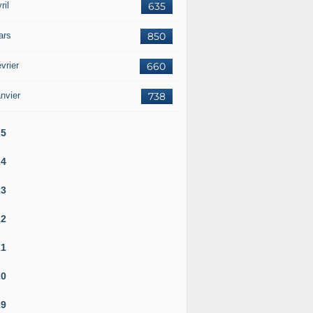
ril
635
ars
850
vrier
660
nvier
738
25
24
23
22
21
20
19