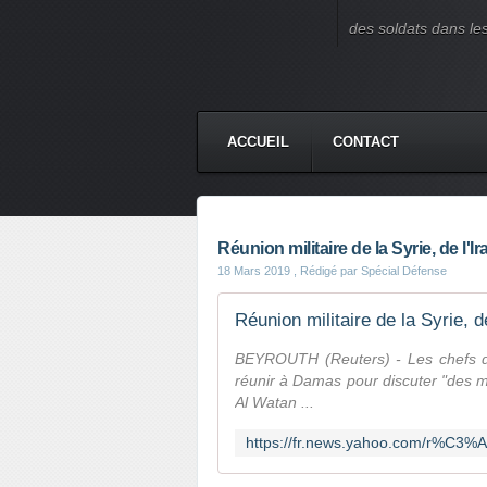
des soldats dans le
ACCUEIL
CONTACT
Réunion militaire de la Syrie, de l'I
18 Mars 2019
, Rédigé par Spécial Défense
Réunion militaire de la Syrie, d
BEYROUTH (Reuters) - Les chefs d'ét
réunir à Damas pour discuter "des m
Al Watan ...