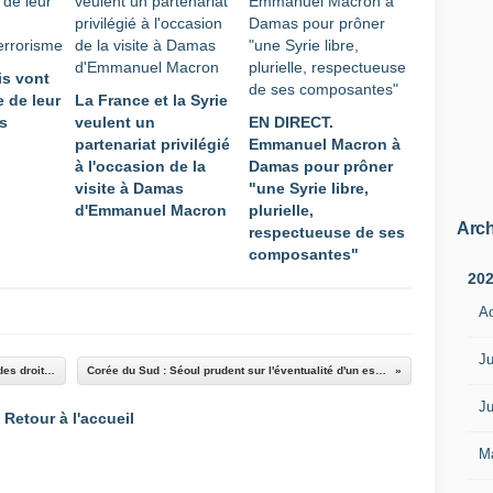
is vont
ie de leur
La France et la Syrie
ts
veulent un
EN DIRECT.
partenariat privilégié
Emmanuel Macron à
à l'occasion de la
Damas pour prôner
visite à Damas
"une Syrie libre,
d'Emmanuel Macron
plurielle,
Arch
respectueuse de ses
composantes"
20
A
Ju
Russie : Quatre ans de prison pour le militant des droits de l'homme Oïoub Titiev
Corée du Sud : Séoul prudent sur l'éventualité d'un essai balistique nord-coréen
Ju
Retour à l'accueil
M