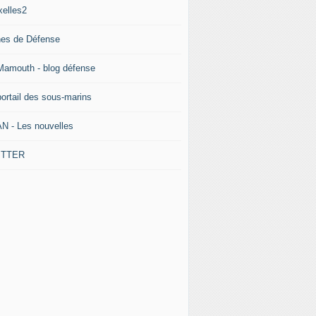
xelles2
nes de Défense
Mamouth - blog défense
portail des sous-marins
N - Les nouvelles
ITTER