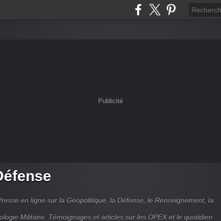
Publicité
Défense
Presse en ligne sur la Géopolitique, la Défense, le Renseignement, la
ologie Militaire. Témoignages et articles sur les OPEX et le quotidien