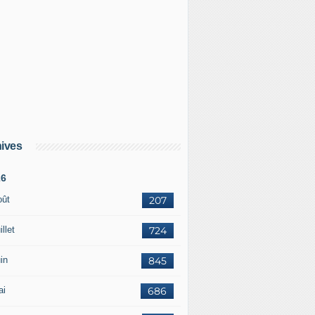
ives
26
oût
207
illet
724
in
845
ai
686