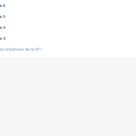
e 6
e 5
e 4
e 3
s créatrices de la VF !
e 2
e 1
e Mektoub My Love arrive enfin ! Rencontre avec Shaïn Boumedine et Sal
i : après Toni en famille
elle réalise le bouleversant Dites lui que je l'aime
ais ! Rencontre autour de Vie privée de Rebecca Zlotowski
 de Marguerite, Grave... Rencontre avec Ella Rumpf