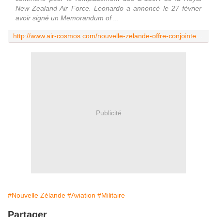
New Zealand Air Force. Leonardo a annoncé le 27 février
avoir signé un Memorandum of ...
http://www.air-cosmos.com/nouvelle-zelande-offre-conjointe-de-leonardo-et-northrop-grumman-120945
Publicité
#Nouvelle Zélande
#Aviation
#Militaire
Partager