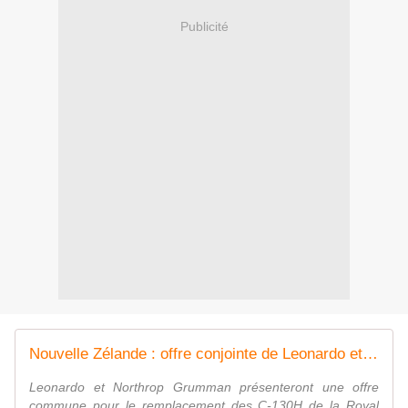
Publicité
Nouvelle Zélande : offre conjointe de Leonardo et Northrop Grumman - Air&Cosmos
Leonardo et Northrop Grumman présenteront une offre
commune pour le remplacement des C-130H de la Royal