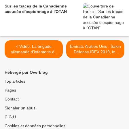
volant à basse altitude
Sur les traces de la Canadienne
accusée d'espionnage à l'OTAN
< Vidéo. La brigade
Emirats Arabes Unis : Salon
allemande d'infanterie de
Défense IDEX 2019, les
montagne est la dernière
industriels turcs >
unité de la Bundeswehr à
utiliser des chevaux et des
Hébergé par Overblog
mules
Top articles
Pages
Contact
Signaler un abus
C.G.U.
Cookies et données personnelles