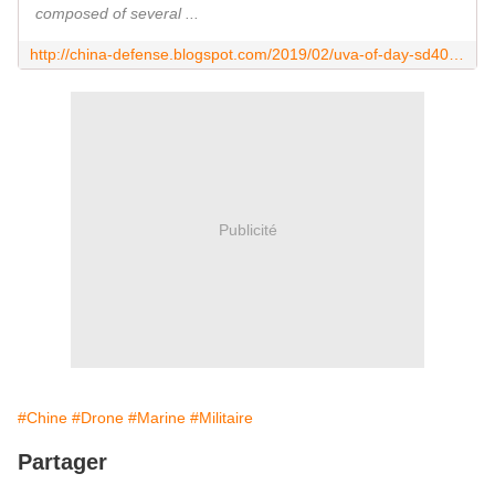
composed of several ...
http://china-defense.blogspot.com/2019/02/uva-of-day-sd40-sea-cavalry-naval-vtol.html
Publicité
#Chine
#Drone
#Marine
#Militaire
Partager