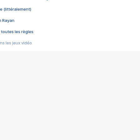
e (littéralement)
im Rayan
 toutes les règles
s les jeux vidéo
us choquant de Rockstar ? - Le scandale BULLY
e plus moche de Steam
du RÊVE tourne au CAUCHEMAR
pendant 8 heures
it… à tort
umiliés par un jeu vidéo
ire - Final Fantasy 8
ti un empire - Age of Empires