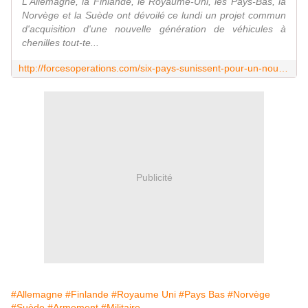
L'Allemagne, la Finlande, le Royaume-Uni, les Pays-Bas, la
Norvège et la Suède ont dévoilé ce lundi un projet commun
d'acquisition d'une nouvelle génération de véhicules à
chenilles tout-te...
http://forcesoperations.com/six-pays-sunissent-pour-un-nouveau-chenille-tout-terrain/
Publicité
#Allemagne
#Finlande
#Royaume Uni
#Pays Bas
#Norvège
#Suède
#Armement
#Militaire