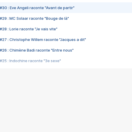
#30 : Eve Angeli raconte "Avant de partir"
#29 : MC Solaar raconte "Bouge de là"
28 : Lorie raconte "Je vais vite"
#27 : Christophe Willem raconte "Jacques a dit"
#26 : Chimène Badi raconte "Entre nous"
#25 : Indochine raconte "3e sexe"
#24 : Zaho raconte "C'est chelou"
#23 : Patrick Bruel raconte "Au café des délices"
#22 : Kyo raconte "Le chemin"
#21 : Nolwenn Leroy raconte "Cassé"
#20 : Patrick Hernandez raconte "Born to be alive"
#19 : Lorie raconte "Près de moi"