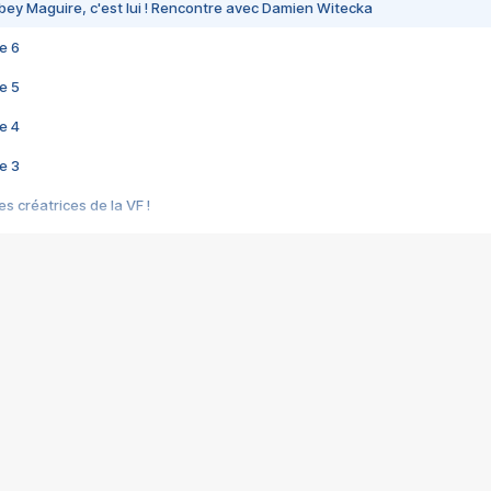
bey Maguire, c'est lui ! Rencontre avec Damien Witecka
e 6
e 5
e 4
e 3
s créatrices de la VF !
e 2
e 1
e Mektoub My Love arrive enfin ! Rencontre avec Shaïn Boumedine et Sal
i : après Toni en famille
elle réalise le bouleversant Dites lui que je l'aime
ais ! Rencontre autour de Vie privée de Rebecca Zlotowski
 de Marguerite, Grave... Rencontre avec Ella Rumpf