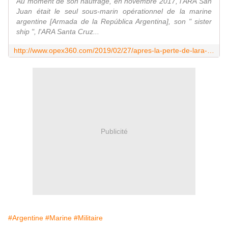
Au moment de son naufrage, en novembre 2017, l'ARA San
Juan était le seul sous-marin opérationnel de la marine
argentine [Armada de la República Argentina], son " sister
ship ", l'ARA Santa Cruz...
http://www.opex360.com/2019/02/27/apres-la-perte-de-lara-san-juan-largentine-veut-rapidement-recuperer-une-capacite-sous-marine/
Publicité
#Argentine
#Marine
#Militaire