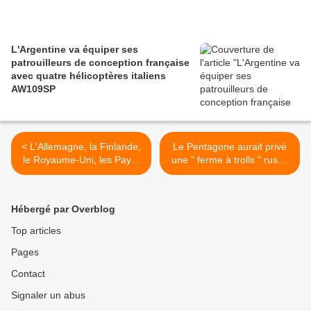
L'Argentine va équiper ses
patrouilleurs de conception française
avec quatre hélicoptères italiens
AW109SP
< L'Allemagne, la Finlande,
Le Pentagone aurait privé
le Royaume-Uni, les Pays-
une " ferme à trolls " russe
Bas, la Norvège et la Suède
d'accès à Internet durant
s'unissent pour un nouveau
les élections américaines
chenillé tout-terrain
de mi-mandat >
Hébergé par Overblog
Top articles
Pages
Contact
Signaler un abus