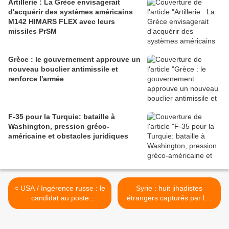
Artillerie : La Grèce envisagerait
d'acquérir des systèmes américains
M142 HIMARS FLEX avec leurs
missiles PrSM
Grèce : le gouvernement approuve un
nouveau bouclier antimissile et
renforce l'armée
F-35 pour la Turquie: bataille à
Washington, pression gréco-
américaine et obstacles juridiques
< USA / Ingérence russe : le
Syrie : huit jihadistes
candidat au poste
étrangers capturés par les
d'Attorney General laissera
unités de protection du
le procureur Mueller
peuple (YPG - kurde) >
enquêter