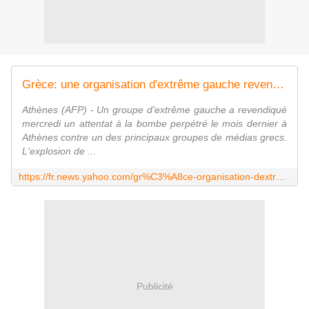
Grèce: une organisation d'extrême gauche revendique un attentat contre un groupe de médias
Athènes (AFP) - Un groupe d'extrême gauche a revendiqué
mercredi un attentat à la bombe perpétré le mois dernier à
Athènes contre un des principaux groupes de médias grecs.
L'explosion de ...
https://fr.news.yahoo.com/gr%C3%A8ce-organisation-dextr%C3%AAme-gauche-revendique-attentat-contre-groupe-145835839.html
Publicité