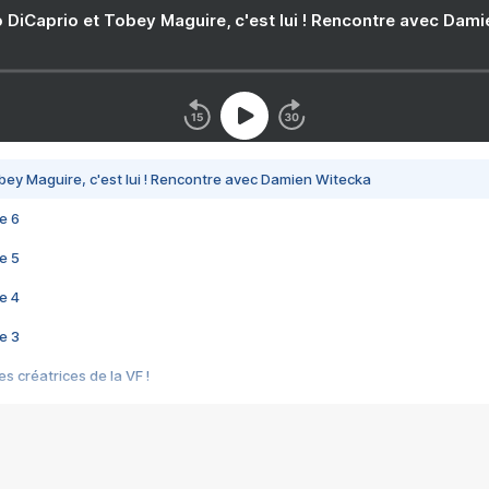
 DiCaprio et Tobey Maguire, c'est lui ! Rencontre avec Dam
bey Maguire, c'est lui ! Rencontre avec Damien Witecka
e 6
e 5
e 4
e 3
s créatrices de la VF !
e 2
e 1