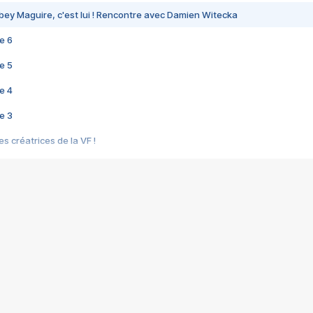
bey Maguire, c'est lui ! Rencontre avec Damien Witecka
e 6
e 5
e 4
e 3
s créatrices de la VF !
e 2
e 1
e Mektoub My Love arrive enfin ! Rencontre avec Shaïn Boumedine et Sal
i : après Toni en famille
elle réalise le bouleversant Dites lui que je l'aime
ais ! Rencontre autour de Vie privée de Rebecca Zlotowski