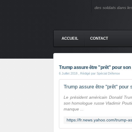
des soldats dans le
ACCUEIL
CONTACT
Trump assure être "prêt" pour son 
6 Juillet 2018
, Rédigé par Spécial Défense
Trump assure être "prêt" pour 
Le président américain Donald Trum
son homologue russe Vladimir Poutine
manque ...