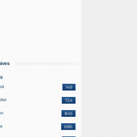
ives
26
oût
149
illet
724
in
845
ai
686