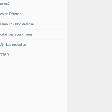
xelles2
nes de Défense
Mamouth - blog défense
portail des sous-marins
N - Les nouvelles
ITTER