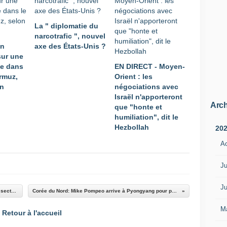
La " diplomatie du
narcotrafic ", nouvel
an
axe des États-Unis ?
sur une
me dans
EN DIRECT - Moyen-
Ormuz,
Orient : les
an
négociations avec
Israël n'apporteront
Arch
que "honte et
humiliation", dit le
Hezbollah
20
A
Ju
Ju
Terrorisme : Au Japon, sept ex-membres de la secte Aum exécutés
Corée du Nord: Mike Pompeo arrive à Pyongyang pour parler du nucléaire
M
Retour à l'accueil