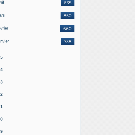
ril
635
ars
850
vrier
660
nvier
738
25
24
23
22
21
20
19