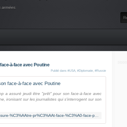
s armées.
face-à-face avec Poutine
Publié dans
#USA
,
#Diplomatie
,
#Russie
son face-à-face avec Poutine
p a assuré jeudi être "prêt" pour son face-à-face avec
, ironisant sur les journalistes qui s'interrogent sur son
https://fr.news.yahoo.com/trump-assure-%C3%AAtre-pr%C3%AAt-face-%C3%A0-face-poutine-233124840.html