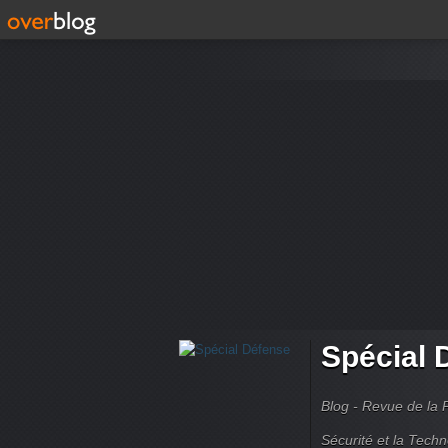
Spécial 
Blog - Revue de la 
Sécurité et la Techn