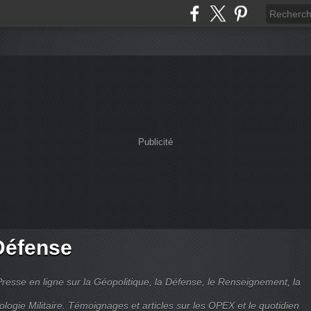
Publicité
Défense
Presse en ligne sur la Géopolitique, la Défense, le Renseignement, la
ologie Militaire. Témoignages et articles sur les OPEX et le quotidien