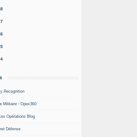
18
17
16
15
14
s
y Recognition
e Militaire - Opex360
ces Opérations Blog
ret Défense