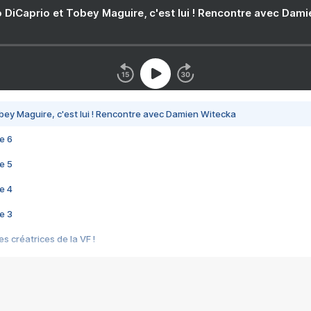
 DiCaprio et Tobey Maguire, c'est lui ! Rencontre avec Dam
bey Maguire, c'est lui ! Rencontre avec Damien Witecka
e 6
e 5
e 4
e 3
s créatrices de la VF !
e 2
e 1