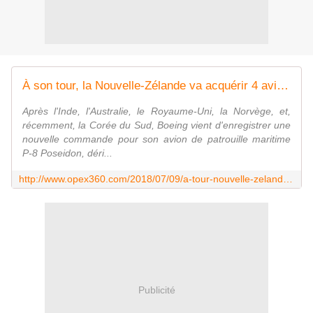
À son tour, la Nouvelle-Zélande va acquérir 4 avions de patrouille maritime P-8 Poseidon auprès de Boeing
Après l'Inde, l'Australie, le Royaume-Uni, la Norvège, et,
récemment, la Corée du Sud, Boeing vient d'enregistrer une
nouvelle commande pour son avion de patrouille maritime
P-8 Poseidon, déri...
http://www.opex360.com/2018/07/09/a-tour-nouvelle-zelande-va-acquerir-4-avions-de-patrouille-maritime-p-8-poseidon-aupres-de-boeing/
Publicité