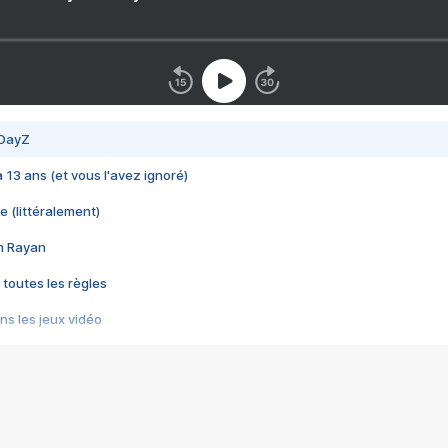
 DayZ
 a 13 ans (et vous l'avez ignoré)
e (littéralement)
im Rayan
 toutes les règles
s les jeux vidéo
us choquant de Rockstar ? - Le scandale BULLY
e plus moche de Steam
du RÊVE tourne au CAUCHEMAR