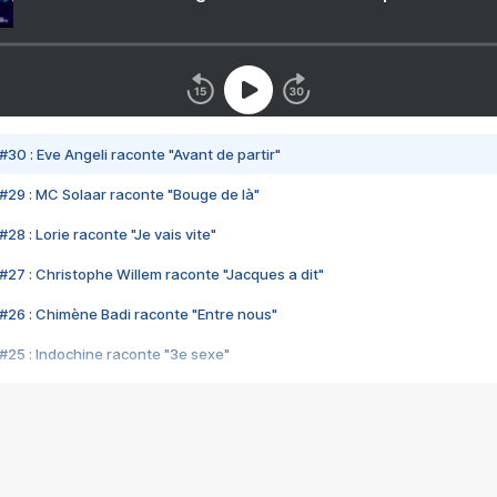
#30 : Eve Angeli raconte "Avant de partir"
#29 : MC Solaar raconte "Bouge de là"
28 : Lorie raconte "Je vais vite"
#27 : Christophe Willem raconte "Jacques a dit"
#26 : Chimène Badi raconte "Entre nous"
#25 : Indochine raconte "3e sexe"
#24 : Zaho raconte "C'est chelou"
#23 : Patrick Bruel raconte "Au café des délices"
#22 : Kyo raconte "Le chemin"