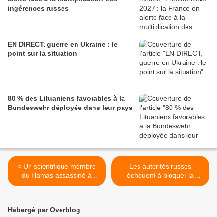
ingérences russes
EN DIRECT, guerre en Ukraine : le
point sur la situation
80 % des Lituaniens favorables à la
Bundeswehr déployée dans leur pays
< Un scientifique membre
Les autorités russes
du Hamas assassiné à
échouent à bloquer la
Kuala Lumpur
messagerie Telegram et
provoquent le chaos sur
Internet >
Hébergé par Overblog