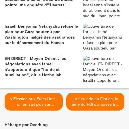
pointe une enquête d'"Haaretz"
Israël: Benyamin Netanyahu refuse le
plan pour Gaza soutenu par
Washington malgré des assurances
sur le désarmement du Hamas
EN DIRECT - Moyen-Orient : les
négociations avec Israël
n'apporteront que "honte et
humiliation", dit le Hezbollah
< Election aux Etats-Unis :
La fusillade en Floride, la
on en sait plus sur
faute du FBI qui passe trop
l'entreprise de
de temps à enquêter sur lui,
déstabilisation russe
juge Trump >
Hébergé par Overblog