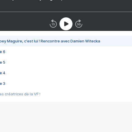
bey Maguire, c'est lui ! Rencontre avec Damien Witecka
e 6
e 5
e 4
e 3
s créatrices de la VF !
e 2
e 1
e Mektoub My Love arrive enfin ! Rencontre avec Shaïn Boumedine et Sal