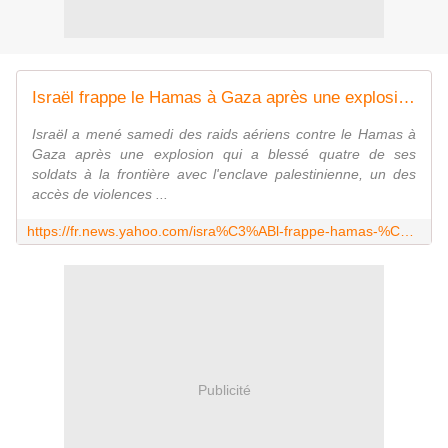
Israël frappe le Hamas à Gaza après une explosion visant ses soldats
Israël a mené samedi des raids aériens contre le Hamas à
Gaza après une explosion qui a blessé quatre de ses
soldats à la frontière avec l'enclave palestinienne, un des
accès de violences ...
https://fr.news.yahoo.com/isra%C3%ABl-frappe-hamas-%C3%A0-gaza-apr%C3%A8s-explosion-visant-213936544.html
Publicité