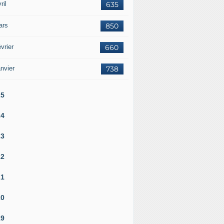
ril
635
ars
850
vrier
660
nvier
738
25
24
23
22
21
20
19