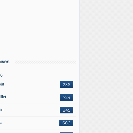
ives
26
oût
236
illet
724
in
845
ai
686