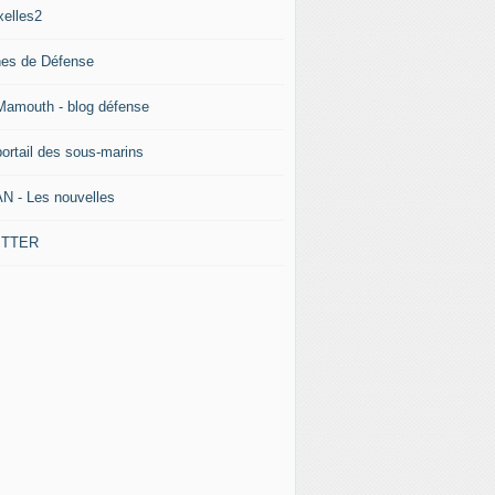
xelles2
nes de Défense
Mamouth - blog défense
portail des sous-marins
N - Les nouvelles
ITTER