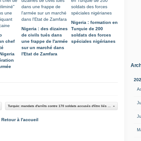
Nigeria : formation en
Nigeria : des dizaines
Turquie de 200
p
de civils tués dans
soldats des forces
un chef
une frappe de l'armée
spéciales nigérianes
té
sur un marché dans
Nigeria
l'Etat de Zamfara
ration
Arch
'armée
20
A
Ju
Turquie: mandats d'arrêts contre 170 soldats accusés d'être liés à la confrérie de Fethullah Gülen
Ju
Retour à l'accueil
M