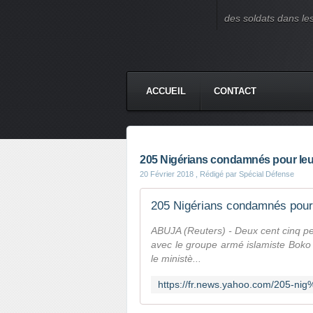
des soldats dans le
ACCUEIL
CONTACT
205 Nigérians condamnés pour leu
20 Février 2018
, Rédigé par Spécial Défense
205 Nigérians condamnés pour
ABUJA (Reuters) - Deux cent cinq p
avec le groupe armé islamiste Boko
le ministè...