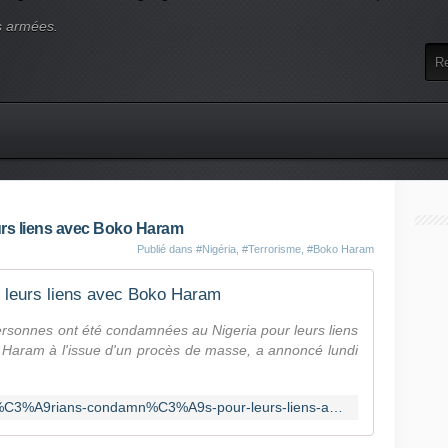
s armées.
rs liens avec Boko Haram
Publié dans
#Nigéria
,
#Terrorisme
,
#Boko Haram
 leurs liens avec Boko Haram
ersonnes ont été condamnées au Nigeria pour leurs liens
 Haram à l'issue d'un procès de masse, a annoncé lundi
https://fr.news.yahoo.com/205-nig%C3%A9rians-condamn%C3%A9s-pour-leurs-liens-avec-boko-212536850.html