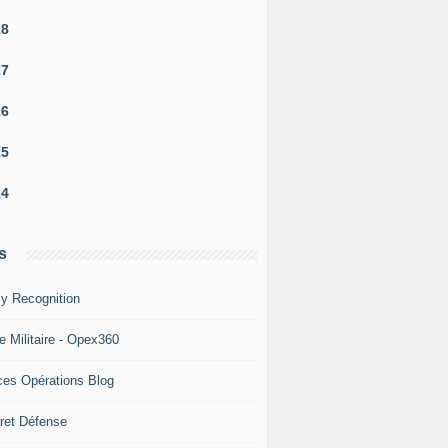
18
17
16
15
14
s
y Recognition
e Militaire - Opex360
ces Opérations Blog
ret Défense