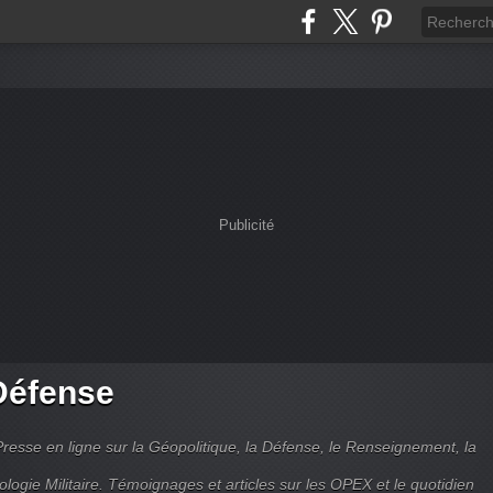
Publicité
Défense
Presse en ligne sur la Géopolitique, la Défense, le Renseignement, la
ologie Militaire. Témoignages et articles sur les OPEX et le quotidien