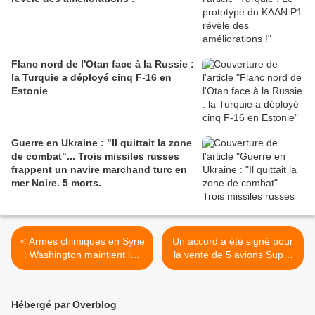
Flanc nord de l'Otan face à la Russie :
la Turquie a déployé cinq F-16 en
Estonie
Guerre en Ukraine : "Il quittait la zone
de combat"... Trois missiles russes
frappent un navire marchand turc en
mer Noire. 5 morts.
< Armes chimiques en Syrie
Un accord a été signé pour
: Washington maintient les
la vente de 5 avions Super
accusations contre Moscou
Étendard à l'Argentine >
Hébergé par Overblog