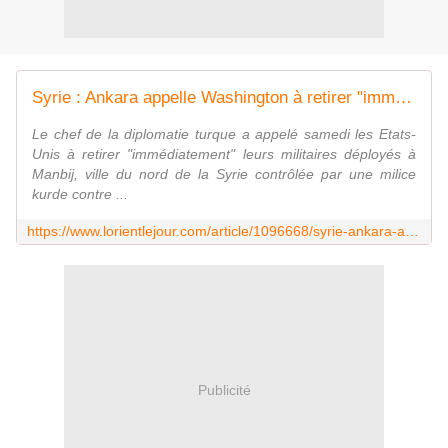
Syrie : Ankara appelle Washington à retirer "immédiatement" ses soldats de Manbij
Le chef de la diplomatie turque a appelé samedi les Etats-
Unis à retirer "immédiatement" leurs militaires déployés à
Manbij, ville du nord de la Syrie contrôlée par une milice
kurde contre ...
https://www.lorientlejour.com/article/1096668/syrie-ankara-appelle-washington-a-retirer-immediatement-ses-soldats-de-manbij.html
Publicité