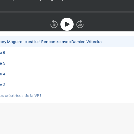
bey Maguire, c'est lui ! Rencontre avec Damien Witecka
e 6
e 5
e 4
e 3
s créatrices de la VF !
e 2
e 1
e Mektoub My Love arrive enfin ! Rencontre avec Shaïn Boumedine et Sal