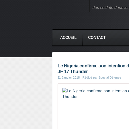
des soldats dans le
ACCUEIL
CONTACT
Le Nigeria confirme son intention 
JF-17 Thunder
11 Janvier 2018
, Rédigé par Spécial Défense