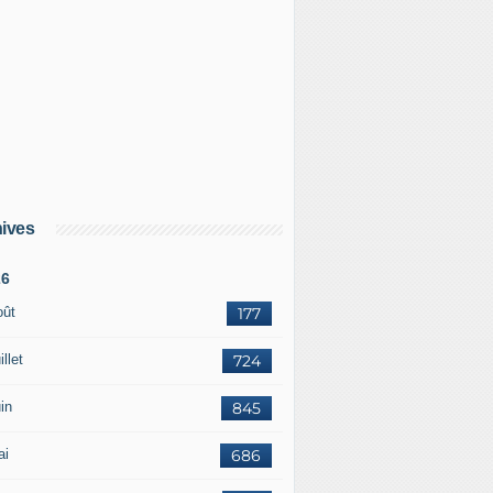
ives
26
oût
177
illet
724
in
845
ai
686