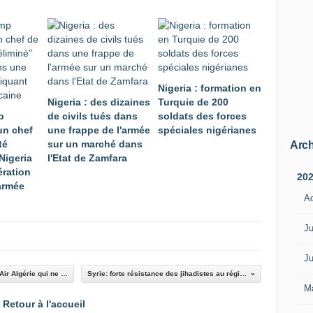
r
e
d
o
p
e
Nigeria : formation en
r
Nigeria : des dizaines
Turquie de 200
s
p
de civils tués dans
soldats des forces
e
un chef
une frappe de l'armée
spéciales nigérianes
s
té
sur un marché dans
e
Arch
Nigeria
l'Etat de Zamfara
x
ration
p
20
'armée
o
A
r
t
a
Ju
t
i
Ju
o
Un Mirage 2000 français intercepte un avion d'Air Algérie qui ne répondait pas
Syrie: forte résistance des jihadistes au régime à Idleb
n
M
s
Retour à l'accueil
d