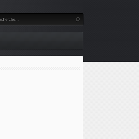
a confirme son intention d'acquérir trois avions de combat s