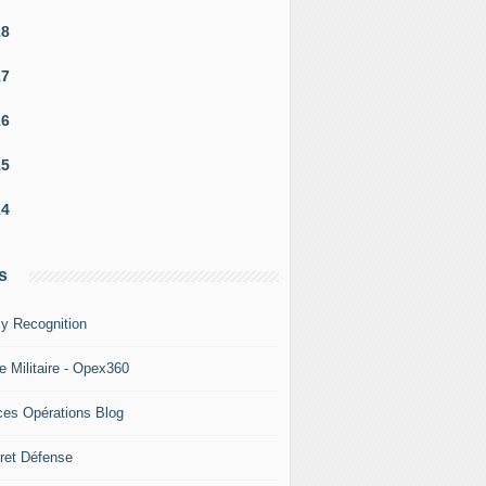
18
17
16
15
14
s
y Recognition
e Militaire - Opex360
ces Opérations Blog
ret Défense