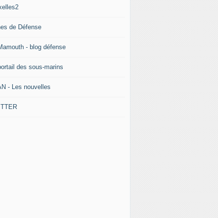
xelles2
nes de Défense
Mamouth - blog défense
portail des sous-marins
N - Les nouvelles
ITTER