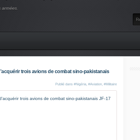
s armées.
d'acquérir trois avions de combat sino-pakistanais
Publié dans
#Nigéria
,
#Aviation
,
#Militaire
Le Nigeri
C
e
l
a
f