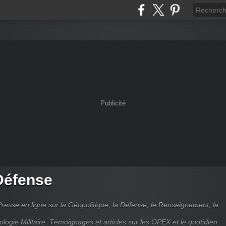
Publicité
Défense
Presse en ligne sur la Géopolitique, la Défense, le Renseignement, la
ologie Militaire. Témoignages et articles sur les OPEX et le quotidien