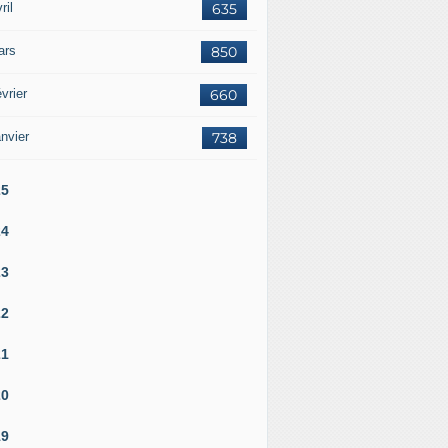
ril
635
ars
850
vrier
660
nvier
738
25
24
23
22
21
20
19