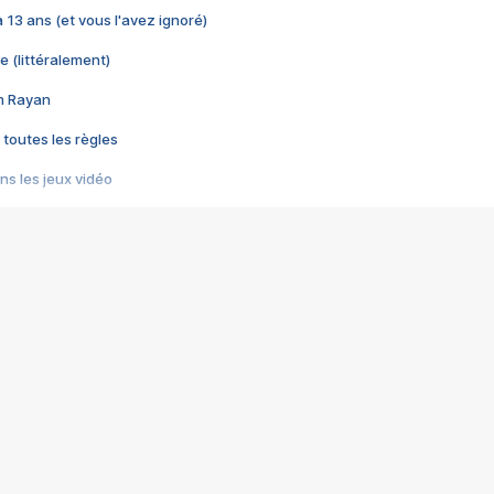
 a 13 ans (et vous l'avez ignoré)
e (littéralement)
im Rayan
 toutes les règles
s les jeux vidéo
us choquant de Rockstar ? - Le scandale BULLY
e plus moche de Steam
du RÊVE tourne au CAUCHEMAR
pendant 8 heures
it… à tort
umiliés par un jeu vidéo
ire - Final Fantasy 8