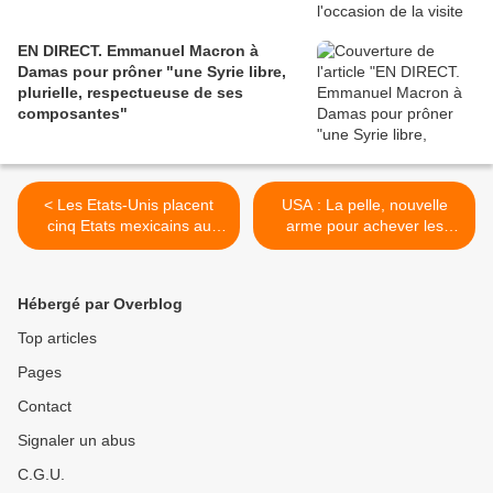
EN DIRECT. Emmanuel Macron à
Damas pour prôner "une Syrie libre,
plurielle, respectueuse de ses
composantes"
< Les Etats-Unis placent
USA : La pelle, nouvelle
cinq Etats mexicains au
arme pour achever les
même niveau que des pays
jihadistes de l'EI qui ne se
en guerre
rendent pas ? >
Hébergé par Overblog
Top articles
Pages
Contact
Signaler un abus
C.G.U.