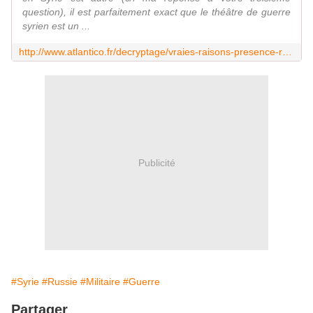
question), il est parfaitement exact que le théâtre de guerre
syrien est un ...
http://www.atlantico.fr/decryptage/vraies-raisons-presence-russe-en-syrie-3276102.html
Publicité
#Syrie
#Russie
#Militaire
#Guerre
Partager