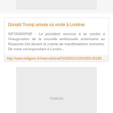
Donald Trump annule sa visite à Londres
INFOGRAPHIE - Le président renonce à se rendre à
l'inauguration de la nouvelle ambassade américaine au
Royaume-Uni devant la crainte de manifestations monstres.
De notre correspondant à Londre...
http://www.lefigaro.fr/international/2018/01/12/01003-20180112ARTFIG00140-donald-trump-annule-sa-visite-a-londres.php
Publicité