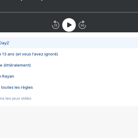
 DayZ
 a 13 ans (et vous l'avez ignoré)
e (littéralement)
im Rayan
 toutes les règles
s les jeux vidéo
us choquant de Rockstar ? - Le scandale BULLY
e plus moche de Steam
du RÊVE tourne au CAUCHEMAR