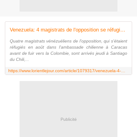
Venezuela: 4 magistrats de l'opposition se réfugient au Chili
Quatre magistrats vénézuéliens de l'opposition, qui s'étaient
réfugiés en août dans l'ambassade chilienne à Caracas
avant de fuir vers la Colombie, sont arrivés jeudi à Santiago
du Chili,...
https://www.lorientlejour.com/article/1079317/venezuela-4-magistrats-de-lopposition-se-refugient-au-chili.html
Publicité