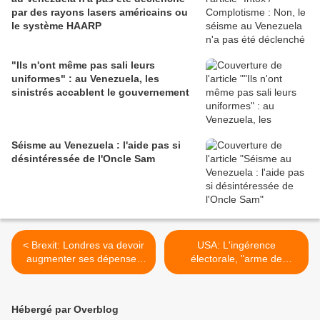
par des rayons lasers américains ou
le système HAARP
"Ils n'ont même pas sali leurs
uniformes" : au Venezuela, les
sinistrés accablent le gouvernement
Séisme au Venezuela : l'aide pas si
désintéressée de l'Oncle Sam
< Brexit: Londres va devoir
USA: L'ingérence
augmenter ses dépenses
électorale, "arme de
de défense, estime un ex-
prédilection" pour Moscou,
chef MI6
selon Haley >
Hébergé par Overblog