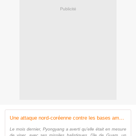
Publicité
Une attaque nord-coréenne contre les bases américaines de l'île de Guam pourrait-elle concerner l'Otan?
Le mois dernier, Pyongyang a averti qu'elle était en mesure
de viser, avec ses missiles balistiques, l'île de Guam, un