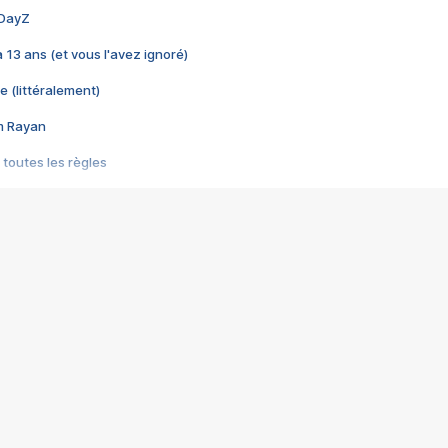
 DayZ
 a 13 ans (et vous l'avez ignoré)
e (littéralement)
im Rayan
 toutes les règles
s les jeux vidéo
us choquant de Rockstar ? - Le scandale BULLY
e plus moche de Steam
du RÊVE tourne au CAUCHEMAR
pendant 8 heures
it… à tort
umiliés par un jeu vidéo