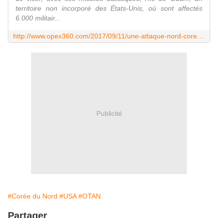
territoire non incorporé des États-Unis, où sont affectés
6.000 militair...
http://www.opex360.com/2017/09/11/une-attaque-nord-coreenne-contre-les-bases-americaines-de-lile-de-guam-pourrait-elle-concerner-lotan/
Publicité
#Corée du Nord
#USA
#OTAN
Partager