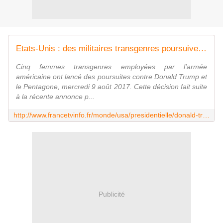
Etats-Unis : des militaires transgenres poursuivent Donald Trump en justice
Cinq femmes transgenres employées par l'armée
américaine ont lancé des poursuites contre Donald Trump et
le Pentagone, mercredi 9 août 2017. Cette décision fait suite
à la récente annonce p...
http://www.francetvinfo.fr/monde/usa/presidentielle/donald-trump/etats-unis-des-militaires-transgenres-poursuivent-donald-trump-en-justice_2320849.html
Publicité