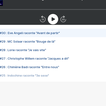
#30 : Eve Angeli raconte "Avant de partir"
#29 : MC Solaar raconte "Bouge de là"
28 : Lorie raconte "Je vais vite"
#27 : Christophe Willem raconte "Jacques a dit"
#26 : Chimène Badi raconte "Entre nous"
#25 : Indochine raconte "3e sexe"
#24 : Zaho raconte "C'est chelou"
#23 : Patrick Bruel raconte "Au café des délices"
#22 : Kyo raconte "Le chemin"