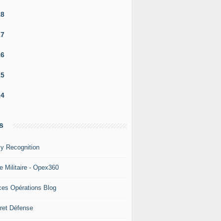
18
17
16
15
14
s
y Recognition
e Militaire - Opex360
ces Opérations Blog
ret Défense