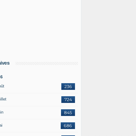
ives
26
oût
236
illet
724
in
845
ai
686