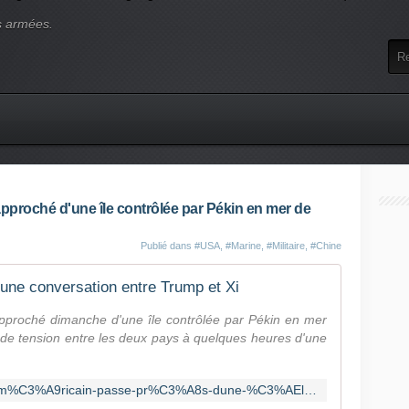
s armées.
 approché d'une île contrôlée par Pékin en mer de
Publié dans
#USA
,
#Marine
,
#Militaire
,
#Chine
une conversation entre Trump et Xi
 approché dimanche d'une île contrôlée par Pékin en mer
 de tension entre les deux pays à quelques heures d'une
https://fr.news.yahoo.com/navire-am%C3%A9ricain-passe-pr%C3%A8s-dune-%C3%AEle-contr%C3%B4l%C3%A9e-p%C3%A9kin-134237380.html