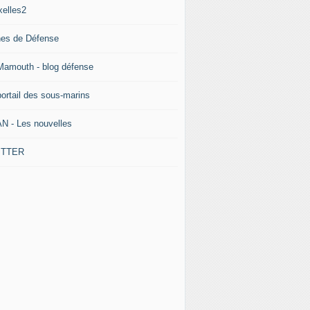
xelles2
nes de Défense
Mamouth - blog défense
portail des sous-marins
N - Les nouvelles
ITTER