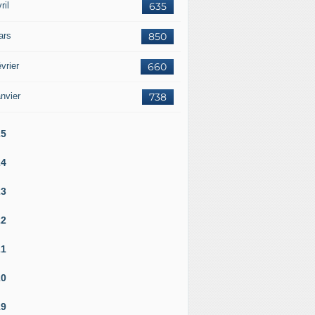
ril
635
ars
850
vrier
660
nvier
738
25
24
23
22
21
20
19