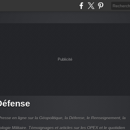
Publicité
Défense
Presse en ligne sur la Géopolitique, la Défense, le Renseignement, la
ologie Militaire. Témoignages et articles sur les OPEX et le quotidien