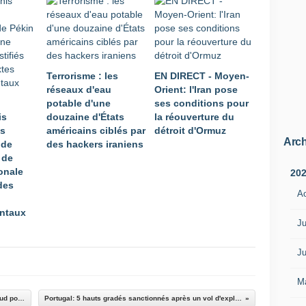
Terrorisme : les
EN DIRECT - Moyen-
réseaux d'eau
Orient: l'Iran pose
potable d'une
ses conditions pour
is
douzaine d'États
la réouverture du
es
américains ciblés par
détroit d'Ormuz
Arch
 de
des hackers iraniens
 de
onale
20
 des
A
ntaux
Ju
Ju
M
Syrie: l'alliance anti-EI pénètre à Raqa par le sud pour la première fois
Portugal: 5 hauts gradés sanctionnés après un vol d'explosifs dans un dépôt