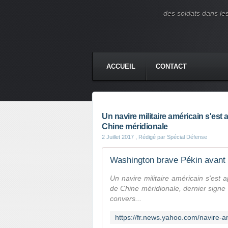
des soldats dans le
ACCUEIL
CONTACT
Un navire militaire américain s'est
Chine méridionale
2 Juillet 2017
, Rédigé par Spécial Défense
Washington brave Pékin avant 
Un navire militaire américain s'est
de Chine méridionale, dernier signe
convers...