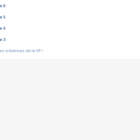
e 6
e 5
e 4
e 3
s créatrices de la VF !
e 2
e 1
e Mektoub My Love arrive enfin ! Rencontre avec Shaïn Boumedine et Sal
i : après Toni en famille
elle réalise le bouleversant Dites lui que je l'aime
ais ! Rencontre autour de Vie privée de Rebecca Zlotowski
 de Marguerite, Grave... Rencontre avec Ella Rumpf