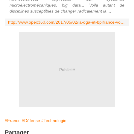
microélectromécaniques, big data... Voilà autant de
disciplines susceptibles de changer radicalement la ...
http://www.opex360.com/2017/05/02/la-dga-et-bpifrance-vont-creer-un-fonds-dinvestissement-pour-les-entreprises-strategiques-de-defense/
Publicité
#France
#Défense
#Technologie
Partager