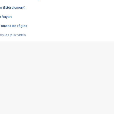
e (littéralement)
im Rayan
 toutes les règles
s les jeux vidéo
us choquant de Rockstar ? - Le scandale BULLY
e plus moche de Steam
du RÊVE tourne au CAUCHEMAR
pendant 8 heures
it… à tort
umiliés par un jeu vidéo
ire - Final Fantasy 8
ti un empire - Age of Empires