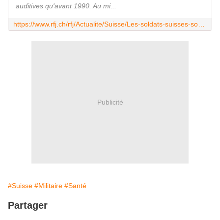
auditives qu'avant 1990. Au mi...
https://www.rfj.ch/rfj/Actualite/Suisse/Les-soldats-suisses-sont-mieux-proteges-lors-des-tirs.html
Publicité
#Suisse
#Militaire
#Santé
Partager