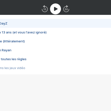
 DayZ
 a 13 ans (et vous l'avez ignoré)
e (littéralement)
im Rayan
 toutes les règles
s les jeux vidéo
us choquant de Rockstar ? - Le scandale BULLY
e plus moche de Steam
du RÊVE tourne au CAUCHEMAR
pendant 8 heures