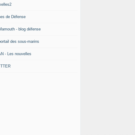
xelles2
nes de Défense
Mamouth - blog défense
portail des sous-marins
N - Les nouvelles
ITTER