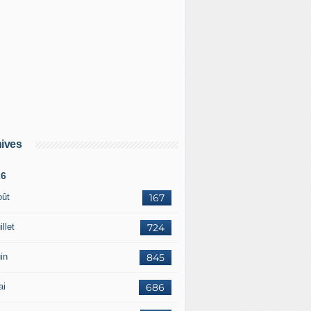
ives
26
oût
167
illet
724
in
845
ai
686