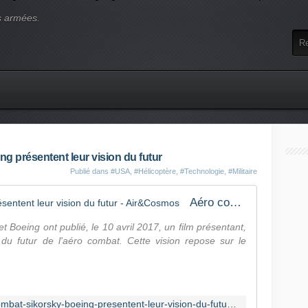
s armées.
g présentent leur vision du futur
Publié dans
#USA
,
#Hélicoptère
,
#Technologie
,
#Militaire
Aéro combat : Sikorsky/Boeing présentent leur vision du futur - Air&Cosmos
 Boeing ont publié, le 10 avril 2017, un film présentant,
du futur de l'aéro combat. Cette vision repose sur le
http://www.air-cosmos.com/aero-combat-sikorsky-boeing-presentent-leur-vision-du-futur-93137