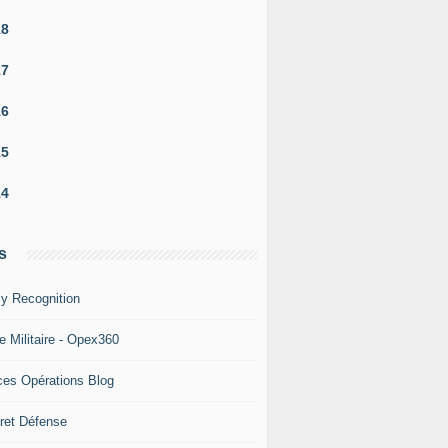
18
17
16
15
14
s
y Recognition
e Militaire - Opex360
ces Opérations Blog
ret Défense