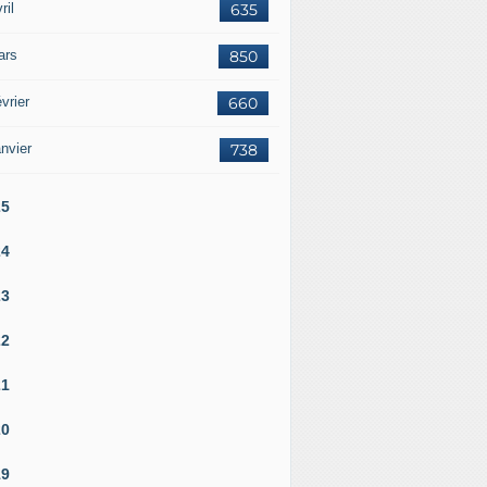
ril
635
ars
850
vrier
660
nvier
738
25
24
23
22
21
20
19