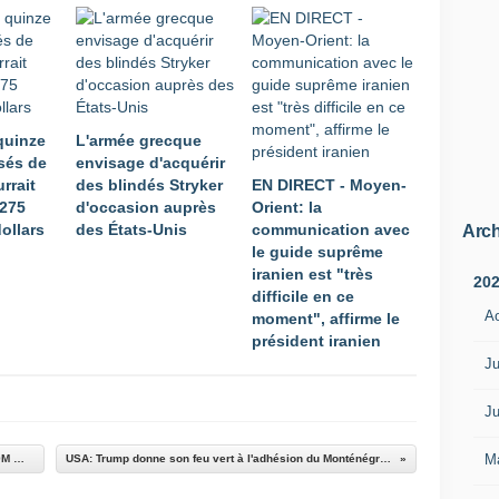
quinze
L'armée grecque
ssés de
envisage d'acquérir
rrait
des blindés Stryker
EN DIRECT - Moyen-
 275
d'occasion auprès
Orient: la
dollars
des États-Unis
communication avec
Arch
le guide suprême
iranien est "très
20
difficile en ce
A
moment", affirme le
président iranien
Ju
Ju
M
Une livraison humanitaire pour le dernier A400M malaisien
USA: Trump donne son feu vert à l'adhésion du Monténégro à l'Otan