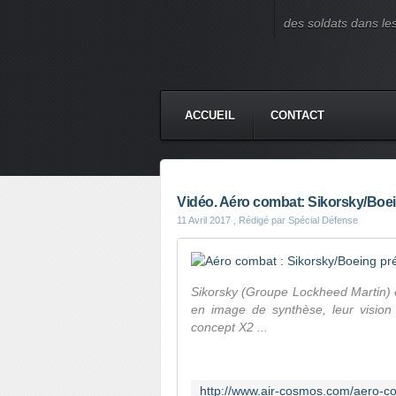
des soldats dans le
ACCUEIL
CONTACT
Vidéo. Aéro combat: Sikorsky/Boein
11 Avril 2017
, Rédigé par Spécial Défense
Sikorsky (Groupe Lockheed Martin) et
en image de synthèse, leur vision 
concept X2 ...