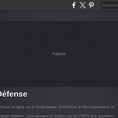
Publicité
Défense
Presse en ligne sur la Géopolitique, la Défense, le Renseignement, la
ologie Militaire. Témoignages et articles sur les OPEX et le quotidien