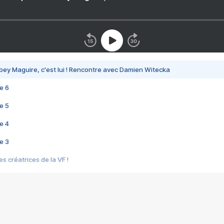
bey Maguire, c'est lui ! Rencontre avec Damien Witecka
e 6
e 5
e 4
e 3
s créatrices de la VF !
e 2
e 1
e Mektoub My Love arrive enfin ! Rencontre avec Shaïn Boumedine et Sal