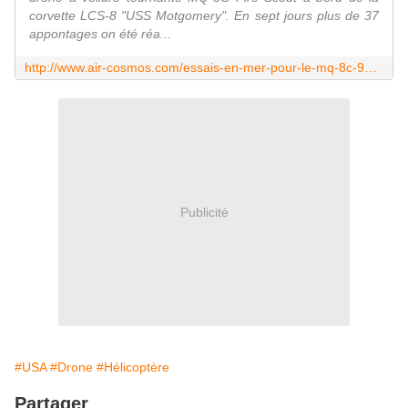
corvette LCS-8 "USS Motgomery". En sept jours plus de 37
appontages on été réa...
http://www.air-cosmos.com/essais-en-mer-pour-le-mq-8c-93163
Publicité
#USA
#Drone
#Hélicoptère
Partager