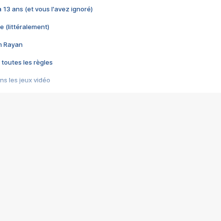
 a 13 ans (et vous l'avez ignoré)
e (littéralement)
im Rayan
 toutes les règles
s les jeux vidéo
us choquant de Rockstar ? - Le scandale BULLY
e plus moche de Steam
du RÊVE tourne au CAUCHEMAR
pendant 8 heures
it… à tort
umiliés par un jeu vidéo
ire - Final Fantasy 8