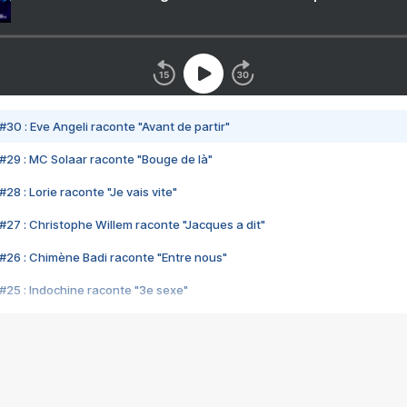
#30 : Eve Angeli raconte "Avant de partir"
#29 : MC Solaar raconte "Bouge de là"
28 : Lorie raconte "Je vais vite"
#27 : Christophe Willem raconte "Jacques a dit"
#26 : Chimène Badi raconte "Entre nous"
#25 : Indochine raconte "3e sexe"
#24 : Zaho raconte "C'est chelou"
#23 : Patrick Bruel raconte "Au café des délices"
#22 : Kyo raconte "Le chemin"