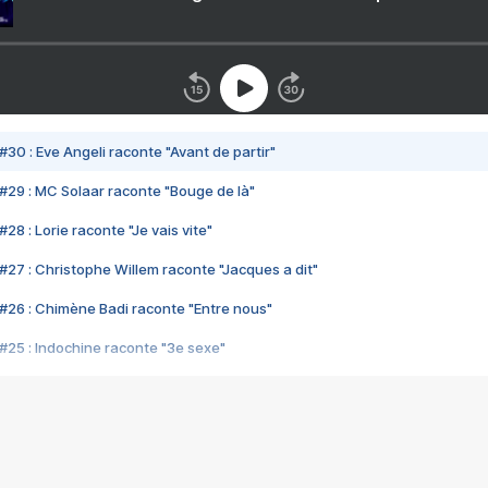
#30 : Eve Angeli raconte "Avant de partir"
#29 : MC Solaar raconte "Bouge de là"
28 : Lorie raconte "Je vais vite"
#27 : Christophe Willem raconte "Jacques a dit"
#26 : Chimène Badi raconte "Entre nous"
#25 : Indochine raconte "3e sexe"
#24 : Zaho raconte "C'est chelou"
#23 : Patrick Bruel raconte "Au café des délices"
#22 : Kyo raconte "Le chemin"