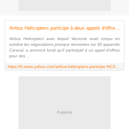
Airbus Helicopters participe à deux appels d'offres en Pologne
Airbus Helicopters avec lequel Varsovie avait rompu en
octobre les négociations presque terminées sur 50 appareils
Caracal, a annoncé lundi qu'il participait à un appel d'offres
pour des ...
https://fr.news.yahoo.com/airbus-helicopters-participe-%C3%A0-deux-appels-doffres-pologne-060203874--finance.html
Publicité