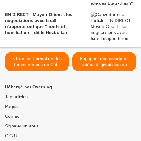
EN DIRECT - Moyen-Orient : les
négociations avec Israël
n'apporteront que "honte et
humiliation", dit le Hezbollah
< France: Formation des
Espagne: découverte de
forces armées de Côte
vidéos de jihadistes en
d’Ivoire (FACI)
armes menaçant Madrid >
Hébergé par Overblog
Top articles
Pages
Contact
Signaler un abus
C.G.U.