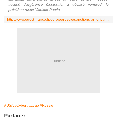
accusé d'ingérence électorale, a déclaré vendredi le
président russe Vladimir Poutin...
http://www.ouest-france.fr/europe/russie/sanctions-americaines-poutine-choisit-de-n-expulser-personne-4711279
Publicité
#USA
#Cyberattaque
#Russie
Partager