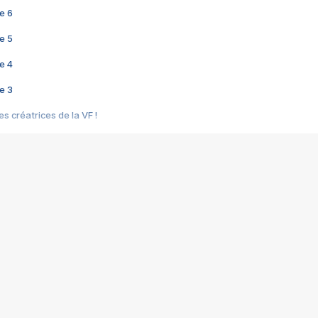
e 6
e 5
e 4
e 3
s créatrices de la VF !
e 2
e 1
e Mektoub My Love arrive enfin ! Rencontre avec Shaïn Boumedine et Sal
i : après Toni en famille
elle réalise le bouleversant Dites lui que je l'aime
ais ! Rencontre autour de Vie privée de Rebecca Zlotowski
 de Marguerite, Grave... Rencontre avec Ella Rumpf