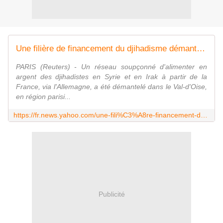
Une filière de financement du djihadisme démantelée
PARIS (Reuters) - Un réseau soupçonné d'alimenter en
argent des djihadistes en Syrie et en Irak à partir de la
France, via l'Allemagne, a été démantelé dans le Val-d'Oise,
en région parisi...
https://fr.news.yahoo.com/une-fili%C3%A8re-financement-du-djihadisme-d%C3%A9mantel%C3%A9e-122737375.html
Publicité