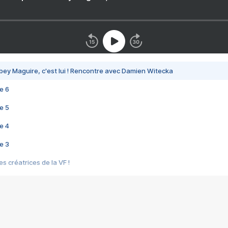
bey Maguire, c'est lui ! Rencontre avec Damien Witecka
e 6
e 5
e 4
e 3
s créatrices de la VF !
e 2
e 1
e Mektoub My Love arrive enfin ! Rencontre avec Shaïn Boumedine et Sal