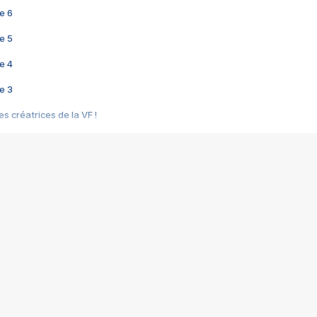
e 6
e 5
e 4
e 3
s créatrices de la VF !
e 2
e 1
e Mektoub My Love arrive enfin ! Rencontre avec Shaïn Boumedine et Sal
i : après Toni en famille
elle réalise le bouleversant Dites lui que je l'aime
ais ! Rencontre autour de Vie privée de Rebecca Zlotowski
 de Marguerite, Grave... Rencontre avec Ella Rumpf