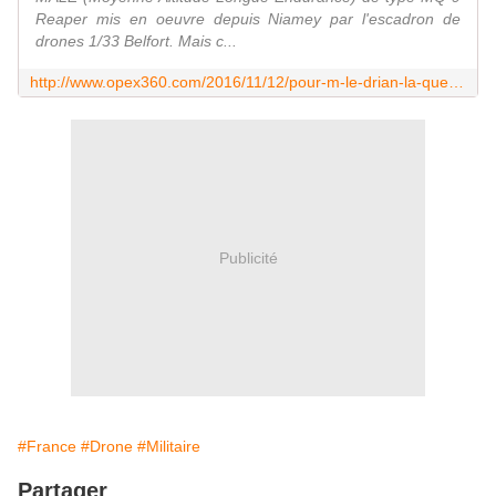
Reaper mis en oeuvre depuis Niamey par l'escadron de
drones 1/33 Belfort. Mais c...
http://www.opex360.com/2016/11/12/pour-m-le-drian-la-question-de-lacquisition-de-drones-armes-se-pose/
Publicité
#France
#Drone
#Militaire
Partager