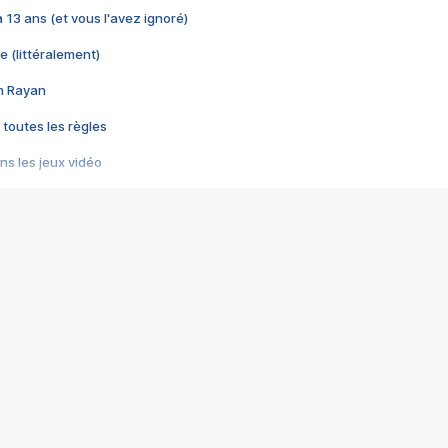
 a 13 ans (et vous l'avez ignoré)
e (littéralement)
im Rayan
 toutes les règles
s les jeux vidéo
us choquant de Rockstar ? - Le scandale BULLY
e plus moche de Steam
du RÊVE tourne au CAUCHEMAR
pendant 8 heures
it… à tort
umiliés par un jeu vidéo
ire - Final Fantasy 8