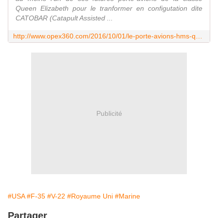
Queen Elizabeth pour le tranformer en configutation dite
CATOBAR (Catapult Assisted ...
http://www.opex360.com/2016/10/01/le-porte-avions-hms-queen-elizabeth-pourrait-accueillir-des-f-35b-des-v-22-osprey-americains/
Publicité
#USA
#F-35
#V-22
#Royaume Uni
#Marine
Partager