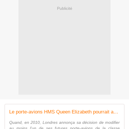
Publicité
Le porte-avions HMS Queen Elizabeth pourrait accueillir des F-35B et des V-22 Osprey américains
Quand, en 2010, Londres annonça sa décision de modifier
au moins l'un de ses futures porte-avions de la classe