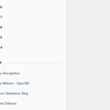
18
17
16
15
14
s
y Recognition
e Militaire - Opex360
ces Opérations Blog
ret Défense