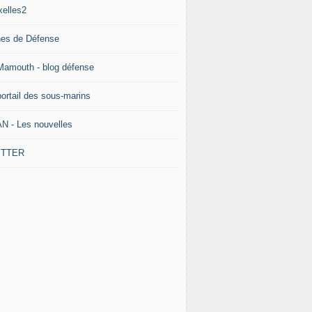
xelles2
nes de Défense
Mamouth - blog défense
portail des sous-marins
N - Les nouvelles
ITTER