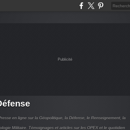
Publicité
Défense
Presse en ligne sur la Géopolitique, la Défense, le Renseignement, la
ologie Militaire. Témoignages et articles sur les OPEX et le quotidien