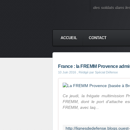
des soldats dans le
ACCUEIL
CONTACT
France : la FREMM Provence admise
10 Juin 2016
, Rédigé par Spécial Défense
Ce jeudi, la frégate multimission 
FREMM, dont le port d'attache est 
FREMM, avec laq...