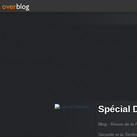
Spécial 
Blog - Revue de la 
Sécurité et la Techn