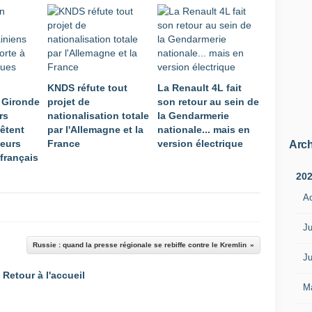
KNDS réfute tout
La Renault 4L fait
 Gironde
projet de
son retour au sein de
rs
nationalisation totale
la Gendarmerie
rêtent
par l'Allemagne et la
nationale... mais en
leurs
France
version électrique
Arch
français
20
A
Ju
Russie : quand la presse régionale se rebiffe contre le Kremlin
Ju
Retour à l'accueil
M