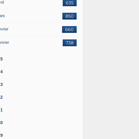
ril
635
ars
850
vrier
660
nvier
738
25
24
23
22
21
20
19