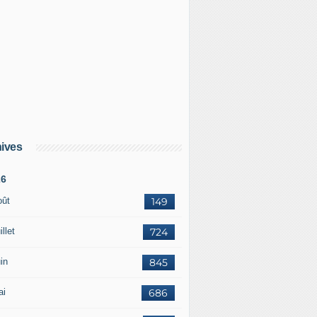
ives
26
oût
149
illet
724
in
845
ai
686