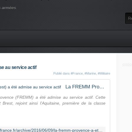
s armées.
 au service actif
Publié dans
#France
,
#Marine
,
#Militaire
La FREMM Provence (basée à Brest) a été admise au service actif
Provence (FREMM) a été admise au service actif. Cette
Brest, rejoint ainsi l'Aquitaine, première de la classe
http://lignesdedefense.blogs.ouest-france.fr/archive/2016/06/09/la-fremm-provence-a-ete-admise-au-service-actif-16322.html